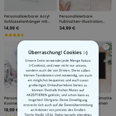
Personalisierbarer Acryl
Personalisierbare
Schlüsselanhänger mit
Fußmatten-Illustration
Foto und Song
Cartoon Familie
14,99 €
34,99 €
Überraschung! Cookies :-)
Unsere Seite verwendet jede Menge Keksis
(=Cookies), und zwar nicht nur unsere,
sondern auch die von Dritten. Diese süßen
kleinen Textdateien sind notwendig, um euch
ein möglichst bequemes und auch sonst
großartiges Einkaufserlebnis bieten zu
können. Deshalb frohen Mutes auf
AKZEPTIEREN geklickt, und schon kann es
Personalisierbare
Personalisierbare Fußmatte
losgehen! Übrigens: Deine Einwilligung
Kosmetiktasche mit Namen
mit Symbolen und Namen
erstreckt sich auch auf die Datenübermittlung
19,99 €
34,99 €
an Anbieter von jenseits des Großen
Teichs (heißt: USA). Dabei besteht allerdings