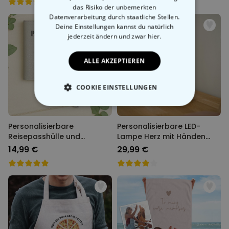
das Risiko der unbemerkten
Datenverarbeitung durch staatliche Stellen.
Deine Einstellungen kannst du natürlich
jederzeit ändern
und zwar hier.
ALLE AKZEPTIEREN
COOKIE EINSTELLUNGEN
ESSENTIELL
Personalisierbare
Personalisierbare LED-
PERFORMANCE
Reisepasshülle und
Lampe Herz mit Händen
Koffertag mit Symbol und
und Namen
14,99 €
29,99 €
Text
MARKETING
SONSTIGE