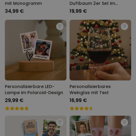
mit Monogramm
Duftbaum 2er Set im
Polaroid-Look mit Herzen
34,99 €
19,99 €
Personalisierbare LED-
Personalisierbares
Lampe im Polaroid-Design
Weinglas mit Text
29,99 €
16,99 €