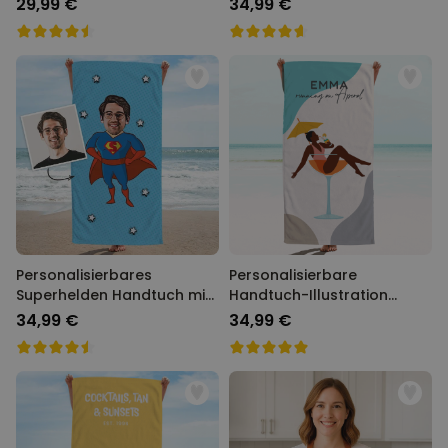
29,99 €
34,99 €
Personalisierbares
Personalisierbare
Superhelden Handtuch mit
Handtuch-Illustration
Gesicht im Comic-Style
Cocktailglas
34,99 €
34,99 €