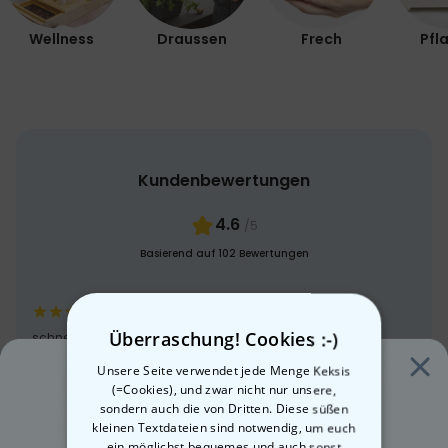
Wellness
Draussen
Frech
Pfl
Kundenbewertungen
4.6
/5
Basierend auf 102 Bewertungen
Überraschung! Cookies :-)
schnell und unkompliziert - gerne wieder
Unsere Seite verwendet jede Menge Keksis
Anette
(=Cookies), und zwar nicht nur unsere,
22.10.25
sondern auch die von Dritten. Diese süßen
kleinen Textdateien sind notwendig, um euch
ein möglichst bequemes und auch sonst