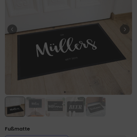
Personalisierbar
Personalisierbares Handtuch
Maritim mit Text
über 1.900
34,99 €
mal gekauft
Personalisierbar
Fotodecke mit Gesicht
über 2.000
39,99 €
mal gekauft
Personalisierbarer Duftbaum
2er Set im Polaroid-Look
19,99 €
über 13.900
mal gekauft
Fußmatte