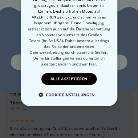
großartiges Einkaufserlebnis bieten zu
Super Fußmatte, habe sie schon zweimal gekauft, einmal für
können. Deshalb frohen Mutes auf
mich selbst und dann nochmal als Geschenk, super Qualität,
AKZEPTIEREN geklickt, und schon kann es
der Aufdruck schaut schön sauber aus.
losgehen! Übrigens: Deine Einwilligung
Lust auf
Lissy
erstreckt sich auch auf die Datenübermittlung
18.12.24
an Anbieter von jenseits des Großen
10% Rabatt?
Teichs (heißt: USA). Dabei besteht allerdings
das Risiko der unbemerkten
Datenverarbeitung durch staatliche Stellen.
Die super schön aus.
Deine Einstellungen kannst du natürlich
Qualität könnte aber besser sein!
Ja, gerne!
jederzeit ändern
und zwar hier.
Olivia
10.12.24
ALLE AKZEPTIEREN
Nein, ich mag keine Rabatte
hat als Geschenk sehr viel Freude bereitet
COOKIE EINSTELLUNGEN
Thesi
ESSENTIELL
26.08.24
PERFORMANCE
Schnelle Lieferung, top Qualität, alles wunderbar! So bereitet
eine personalisierte Fussmatte besonders Freude :)
MARKETING
SONSTIGE