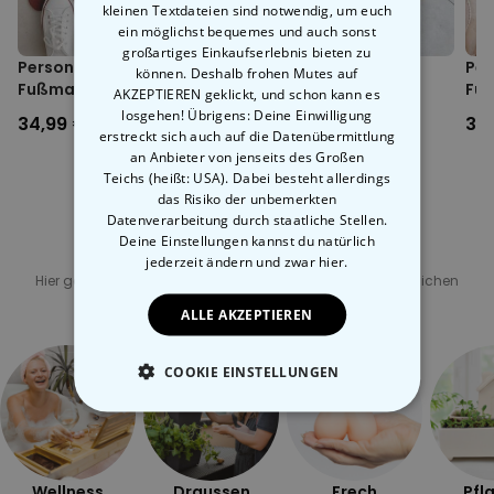
kleinen Textdateien sind notwendig, um euch
ein möglichst bequemes und auch sonst
großartiges Einkaufserlebnis bieten zu
Personalisierbare
Personalisierbare
Per
können. Deshalb frohen Mutes auf
Fußmatte mit drei Zeilen
Fußmatte mit
Fuß
AKZEPTIEREN geklickt, und schon kann es
Monogramm
losgehen! Übrigens: Deine Einwilligung
34,99 €
34,99 €
34
erstreckt sich auch auf die Datenübermittlung
an Anbieter von jenseits des Großen
Teichs (heißt: USA). Dabei besteht allerdings
das Risiko der unbemerkten
Datenverarbeitung durch staatliche Stellen.
Deine Einstellungen kannst du natürlich
Verwandte Kategorie
jederzeit ändern
und zwar hier.
Hier geht's zu unseren anderen Kategorien mit ungewöhnlichen
Geschenken
ALLE AKZEPTIEREN
COOKIE EINSTELLUNGEN
ESSENTIELL
PERFORMANCE
Wellness
Draussen
Frech
Pfl