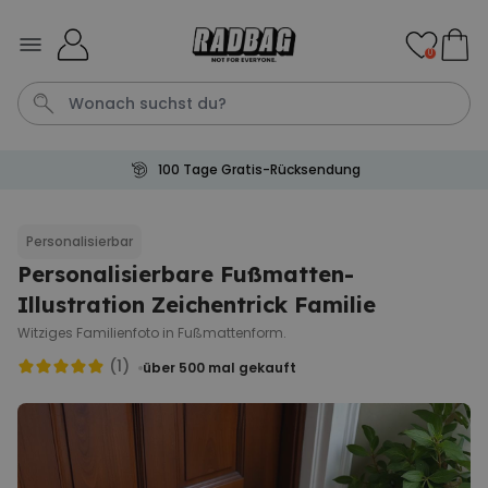
Skip to Content
0
100 Tage Gratis-Rücksendung
Tasche
T
Aperol
Fussmatte
Handtuch
Personalisierbar
Personalisierbare Fußmatten-
Personalisierbar
Personalisierbares Aperol
Illustration Zeichentrick Familie
Spritz Glas mit Name
Witziges Familienfoto in Fußmattenform.
über 19.400
16,99 €
mal gekauft
(1)
über 500
mal gekauft
Personalisierbar
Personalisierbares Handtuch
mit Getränken und Spruch
über 10.000
34,99 €
mal gekauft