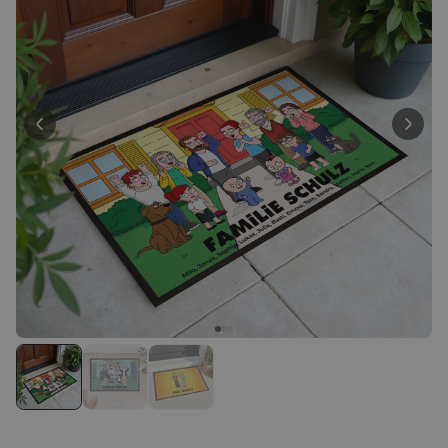
Personalisierbar
Personalisierbares Handtuch
Maritim mit Text
über 1.900
34,99 €
mal gekauft
Personalisierbar
Personalisierbare
Champagnerschale mit Text
über 2.000
24,99 €
mal gekauft
Personalisierbar
Personalisierbarer Duftbaum
2er Set mit Gesicht
über 14.700
19,99 €
mal gekauft