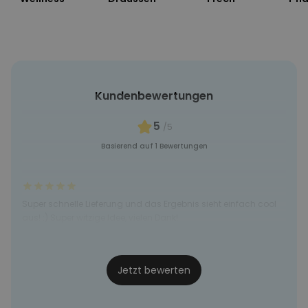
MARKETING
SONSTIGE
Kundenbewertungen
5
/5
Basierend auf 1 Bewertungen
Super schnelle Lieferung und das Ergebnis sieht einfach cool
aus! :) Super witzige Idee, vielen Dank!
Vero
19.12.24
Jetzt bewerten