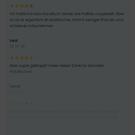
Ich hatte mir das Handtuch dicker, wie Frottee, vorgestellt. Aber
so ist es eigentlich eh praktischer, nimmt weniger Platz ein und
ist besser mitzunehmen.
Lea
25.07.25
Alles super geklappt! Vielen lieben Dank für die tollen
Handtücher
Lena
15.07.25
Das Handtuch sieht sehr schön aus, die Qualität überzeugt
mich leider nicht so sehr. Ich hatte eine andere Vorstellung
vom Material.
Meli