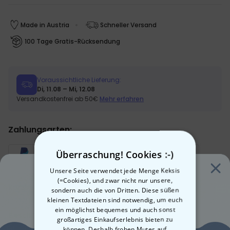
Made in Austria
Schneller Versand
100 Tage Gratis-Rücksendung
Voraussichtliche Lieferung:
Di, 11.08 – Mi, 12.08
Versandkostenfrei ab 50€
Mehr erfahren
Zahlungsarten:
Überraschung! Cookies :-)
Unsere Seite verwendet jede Menge Keksis
(=Cookies), und zwar nicht nur unsere,
Kurzbeschreibung
sondern auch die von Dritten. Diese süßen
kleinen Textdateien sind notwendig, um euch
Handtuch im Retro-Look
ein möglichst bequemes und auch sonst
Mit deinem eigenen Text
Beschreibung
großartiges Einkaufserlebnis bieten zu
Design wählbar
Personalisierbares Retro-Handtuch mit Text
können. Deshalb frohen Mutes auf