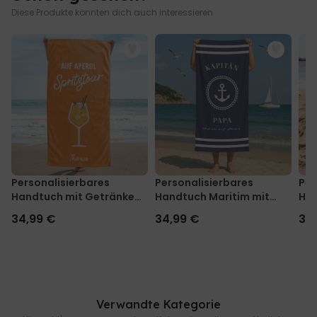
Diese Produkte könnten dich auch interessieren
Personalisierbares
Personalisierbares
Per
Handtuch mit Getränken
Handtuch Maritim mit
Han
und Spruch
Text
Mo
34,99 €
34,99 €
34
Verwandte Kategorie