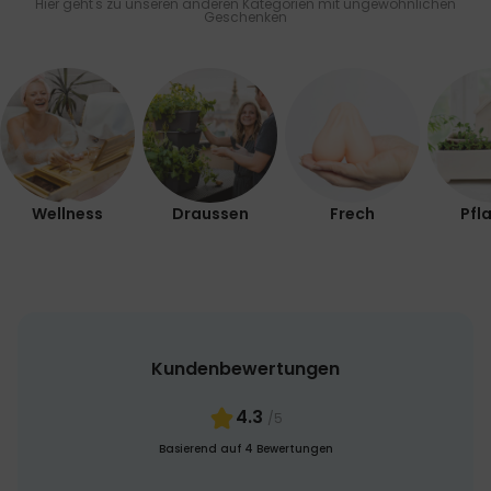
Hier geht's zu unseren anderen Kategorien mit ungewöhnlichen
Geschenken
Wellness
Draussen
Frech
Pfl
Kundenbewertungen
4.3
/5
Basierend auf 4 Bewertungen