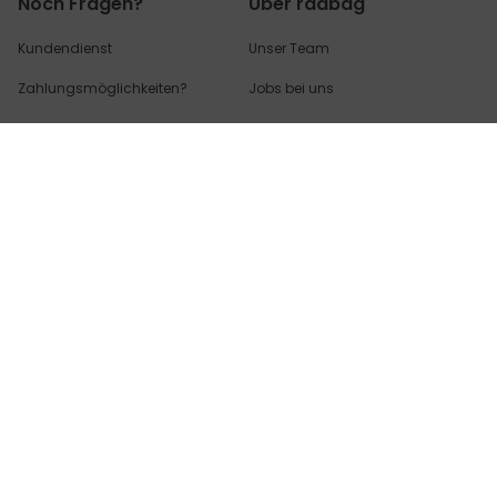
Noch Fragen?
Über radbag
Kundendienst
Unser Team
Zahlungsmöglichkeiten?
Jobs bei uns
Versandkosten?
Blog
Wo ist mein Paket?
Erklärung zur Barrierefreiheit
Rücksendungen & Retouren?
Cookie Einstellungen
Hier geht's zu den
am häufigsten
gestellten
Fragen (FAQs) - und
Antworten!
Partnerinfo
Pressekontakt
B2B Anfragen
Content Creator
Zahlungsart