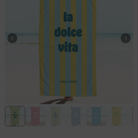
Personalisierbar
Personalisierbares Handtuch
mit Getränken und Spruch
über 10.000
34,99 €
mal gekauft
Personalisierbar
Fotodecke mit Gesicht
über 2.000
39,99 €
mal gekauft
Personalisierbar
Personalisierbare Socken mit
Gesicht
über 28.500
19,99 €
mal gekauft