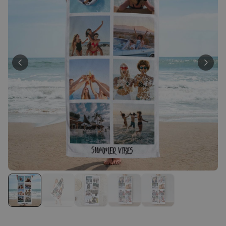
Personalisierbar
Personalisierbares Handtuch
mit Getränken und Spruch
über 10.000
34,99 €
mal gekauft
Personalisierbar
Fotodecke mit Gesicht
über 2.000
39,99 €
mal gekauft
Personalisierbar
Personalisierbare Socken mit
Gesicht
über 28.500
19,99 €
mal gekauft