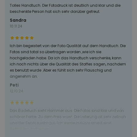
Tolles Handtuch. Der Fotodruck ist deutlich und klar und die
beschenkte Person hat sich sehr darüber gefreut.
Sandra
10.11.24
Ich bin begeistert von der Foto Qualität auf dem Handtuch. Die
Fotos sind total so übertragen worden ,wie ich sie
hochgeladen habe. Da ich das Handtuch verschenke, kann
ich noch nichts über die Qualität des Stoffes sagen, nachdem
es benutzt wurde .Aber es fühlt sich sehr Flauschig und
angenehm an.
Peti
12.10.24
Das Badetuch sieht Hammer aus. Die Fotos sind klar und von
schöner Farbe. Zu dem Preis wow!. Die Lieferung ist sehr zeitnah
und der Service sehr gut. Ich werde in Kürze erneut eine
Bestellung aufgeben