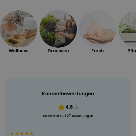
MARKETING
SONSTIGE
Wellness
Draussen
Frech
Pfl
Kundenbewertungen
4.6
/5
Basierend auf 27 Bewertungen