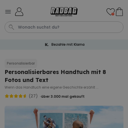
Skip to Content
0
Bezahle mit Klarna
Katze
Tasche
Fussmatte
Handtuch
Aperol
Personalisierbar
Personalisierbares Handtuch mit 8
Personalisierbar
Personalisierbares Handtuch
Fotos und Text
Maritim mit Text
Wenn das Handtuch eine eigene Geschichte erzählt ...
über 1.900
34,99 €
mal gekauft
(27)
über 3.000
mal gekauft
Personalisierbar
Personalisierbares Aperol
Spritz Glas mit Name
über 19.400
16,99 €
mal gekauft