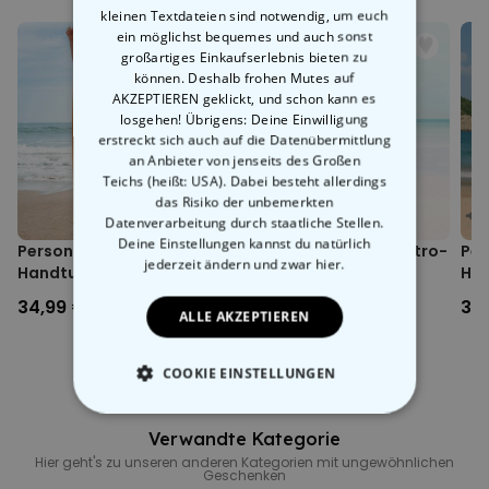
Maße ca. 140 x 70 cm
schöne
Geschichte
mit nicht weniger als 8 Bildern und ein paar
kleinen Textdateien sind notwendig, um euch
Da dieses Produkt dein ganz persönliches ist, können wir es leider
ein möglichst bequemes und auch sonst
netten Worten schreiben, was das ansonsten simple Trockenreib-
nicht zurück nehmen, das heißt es ist vom Widerrufsrecht
großartiges Einkaufserlebnis bieten zu
Accessoire zu einem wunderbaren und ebenso persönlichen wie
ausgeschlossen.
können. Deshalb frohen Mutes auf
einzigartigen Geschenk
macht.
AKZEPTIEREN geklickt, und schon kann es
Sportskamerad Dent (siehe oben) hätte sich sicher gefreut. Und
losgehen! Übrigens: Deine Einwilligung
jede/r, für den ihr ein eigenes Handtuch gestaltet, wird sich nicht
erstreckt sich auch auf die Datenübermittlung
weniger
freuen
. Wie auch wir, wenn ihr frohen Gemüts den
an Anbieter von jenseits des Großen
Konfigurator anwerft. So freuen sich alle. Wegen eines Handtuchs.
Teichs (heißt: USA). Dabei besteht allerdings
Erstaunlich. Und doch wieder nicht.
das Risiko der unbemerkten
Datenverarbeitung durch staatliche Stellen.
Deine Einstellungen kannst du natürlich
Personalisierbares
Personalisierbares Retro-
Per
jederzeit ändern
und zwar hier.
Handtuch mit Getränken
Handtuch mit Text
Han
und Spruch
Tex
34,99 €
34,99 €
34
ALLE AKZEPTIEREN
COOKIE EINSTELLUNGEN
ESSENTIELL
Verwandte Kategorie
Hier geht's zu unseren anderen Kategorien mit ungewöhnlichen
PERFORMANCE
Geschenken