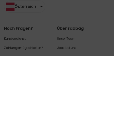
Österreich
Noch Fragen?
Über radbag
Kundendienst
Unser Team
Zahlungsmöglichkeiten?
Jobs bei uns
Versandkosten?
Blog
Wo ist mein Paket?
Erklärung zur Barrierefreiheit
Rücksendungen & Retouren?
Cookie Einstellungen
Hier geht's zu den
am häufigsten
gestellten
Fragen (FAQs) - und
Antworten!
Partnerinfo