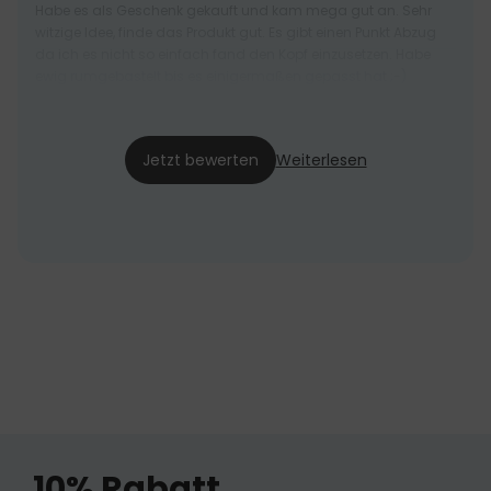
Habe es als Geschenk gekauft und kam mega gut an. Sehr
witzige Idee, finde das Produkt gut. Es gibt einen Punkt Abzug
da ich es nicht so einfach fand den Kopf einzusetzen. Habe
ewig rumgebastelt bis es einigermaßen gepasst hat ;-)
Steffi
15.02.24
Jetzt bewerten
Weiterlesen
10% Rabatt