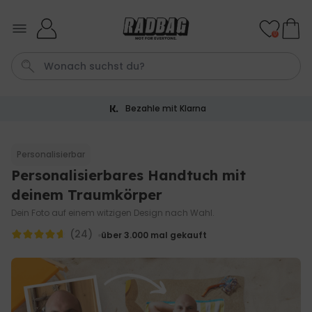
Skip to Content
0
Bezahle mit Klarna
Hochzeit
Tasche
Fussmatte
Aperol
Handtuch
Personalisierbar
Personalisierbares Handtuch mit
Personalisierbar
Personalisierbares Aperol
deinem Traumkörper
Spritz Glas mit Name
Dein Foto auf einem witzigen Design nach Wahl.
über 19.400
16,99 €
mal gekauft
(24)
über 3.000
mal gekauft
Personalisierbar
Personalisierbares Handtuch
Maritim mit Text
über 1.900
34,99 €
mal gekauft