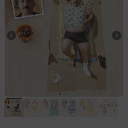
Personalisierbar
Personalisierbares Handtuch
mit Getränken und Spruch
über 10.000
34,99 €
mal gekauft
Personalisierbar
Fotodecke mit Gesicht
über 2.000
39,99 €
mal gekauft
Personalisierbar
Personalisierbare
Champagnerschale mit Text
über 2.000
24,99 €
mal gekauft