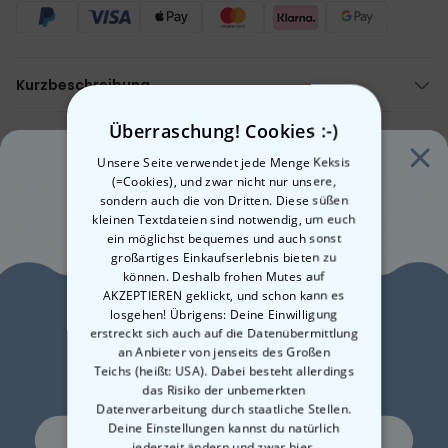
Kurzbeschreibung
Personalisierbar und einzigartig
Überraschung! Cookies :-)
Dein Handtuch mit deinem Gesicht
Beschreibung
Wähle aus verschiedenen Designs
Personalisierbares Handtuch mit deinem Traumkörper
Unsere Seite verwendet jede Menge Keksis
Der Hingucker am Strand oder Pool
(=Cookies), und zwar nicht nur unsere,
Originelles für den Sommerurlaub:
Details
Witziges Sommergeschenk für Freunde und Familie
sondern auch die von Dritten. Diese süßen
- Jetzt dein Handtuch mit deinem Gesicht personalisieren
kleinen Textdateien sind notwendig, um euch
Personalisiertes Handtuch mit deinem Gesicht
- Auf einem witzigen Design
ein möglichst bequemes und auch sonst
Auf einem witzigen Körper-Design nach Wahl
- Ideal für Strand und Pool
großartiges Einkaufserlebnis bieten zu
Mach dein Geschenk noch besser
Perfekt für Strand und Pool
- Handtuch aus Mikrofaser und Baumwolle
können. Deshalb frohen Mutes auf
Material Handtuch: Mikrofaser, Baumwolle
- Lade einfach dein Foto hoch und wähle deinen Traumkörper –
AKZEPTIEREN geklickt, und schon kann es
Waschmaschinentauglich (40°)
fertig!
losgehen! Übrigens: Deine Einwilligung
Lust auf
Extra saugfähig und hautfreundlich
- Gleich personalisieren, bestellen und verschenken!
erstreckt sich auch auf die Datenübermittlung
HINWEIS: Da dieses Produkt dein ganz persönliches ist, können wir
an Anbieter von jenseits des Großen
10% Rabatt?
es leider nicht zurücknehmen; das heißt, es ist vom
Teichs (heißt: USA). Dabei besteht allerdings
Widerrufsrecht ausgeschlossen.
das Risiko der unbemerkten
Datenverarbeitung durch staatliche Stellen.
Deine Einstellungen kannst du natürlich
Ja, gerne!
jederzeit ändern
und zwar hier.