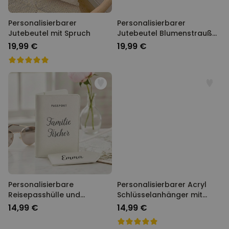
Personalisierbarer
Personalisierbarer
Jutebeutel mit Spruch
Jutebeutel Blumenstrauß
mit Handabdruck
19,99 €
19,99 €
Personalisierbare
Personalisierbarer Acryl
Reisepasshülle und
Schlüsselanhänger mit
Koffertag mit Text
Foto und Text
14,99 €
14,99 €