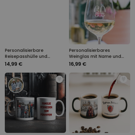
Personalisierbare
Personalisierbares
Reisepasshülle und
Weinglas mit Name und
Koffertag mit Monogramm
Jahreszahl
14,99 €
16,99 €