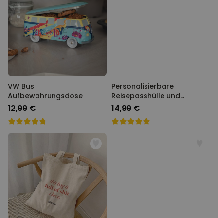
VW Bus
Personalisierbare
Aufbewahrungsdose
Reisepasshülle und
Koffertag mit Symbol und
12,99 €
14,99 €
Text