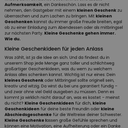
Aufmerksamkeit
, ein Dankeschön. Lass es dir nicht
nehmen, den Gastgeber mit einem
kleinen Geschenk
zu
überraschen und zum Lachen zu bringen. Mit
kleinen
Geschenken
kannst du immer große Freude breiten, egal
ob zu einer Einladung zum Abendessen oder als mitbringsel
zur nächsten Party.
Kleine Geschenke gehen immer.
Wie du.
Kleine Geschenkideen für jeden Anlass
Was zählt, ist ja die Idee an sich. Und da findest du in
unserem Shop jede Menge ganz toller und schlichtweg
großartiger Geschenkideen, was du wem zu welchem
Anlass alles schenken kannst. Wichtig ist nur eines: Dein
kleines Geschenk
oder Mitbringsel sollte originell sein,
kreativ und witzig. Da wirst du bei uns garantiert fündig –
und zwar ohne viel Geld ausgeben zu müssen. Denn es
kommt ja wirklich nicht darauf an, was es kostet – meinst
du nicht?
Kleine Geschenkideen
für dich,
kleine
Geschenkideen
für deine beste Freundin oder
kleine
Abschiedsgeschenke
für die Weltreise deiner Schwester.
Kleine Geschenke l
assen große Gefühle sprechen und
können eine Motivation, eine Aufheiterung oder ein Danke