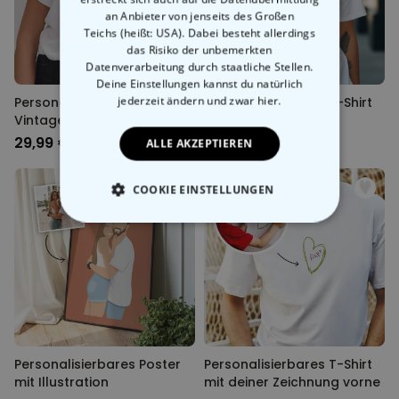
an Anbieter von jenseits des Großen
Teichs (heißt: USA). Dabei besteht allerdings
das Risiko der unbemerkten
Datenverarbeitung durch staatliche Stellen.
Deine Einstellungen kannst du natürlich
jederzeit ändern
und zwar hier.
Personalisierbares T-Shirt
Personalisierbares T-Shirt
Vintage
College-Style
29,99 €
29,99 €
ALLE AKZEPTIEREN
COOKIE EINSTELLUNGEN
ESSENTIELL
PERFORMANCE
MARKETING
SONSTIGE
Personalisierbares Poster
Personalisierbares T-Shirt
mit Illustration
mit deiner Zeichnung vorne