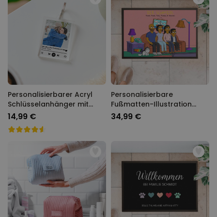
Personalisierbarer Acryl
Personalisierbare
Schlüsselanhänger mit
Fußmatten-Illustration
Foto und Song
Cartoon Familie
14,99 €
34,99 €