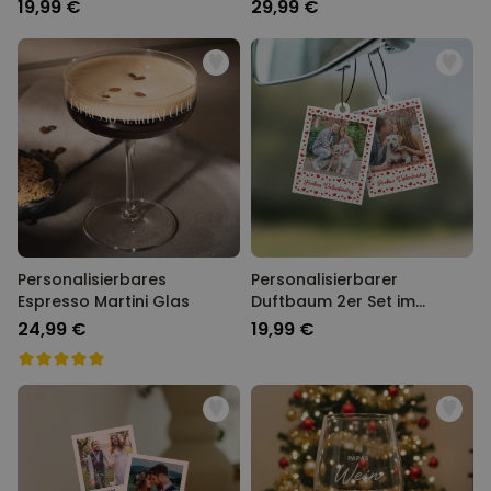
19,99 €
29,99 €
Personalisierbares
Personalisierbarer
Espresso Martini Glas
Duftbaum 2er Set im
Polaroid-Look mit Herzen
24,99 €
19,99 €