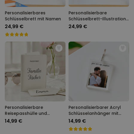
Personalisierbares
Personalisierbare
Schlüsselbrett mit Namen
Schlüsselbrett-Illustration
Cartoon Familie
24,99 €
24,99 €
Personalisierbare
Personalisierbarer Acryl
Reisepasshülle und
Schlüsselanhänger mit
Koffertag mit Text
Foto und Text
14,99 €
14,99 €