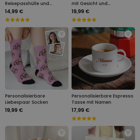
Reisepasshülle und
mit Gesicht und
Koffertag mit Symbol und
verschiedenen Designs
14,99 €
19,99 €
Text
Personalisierbare
Personalisierbare Espresso
Liebespaar Socken
Tasse mit Namen
19,99 €
17,99 €