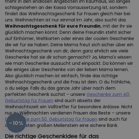
mehr in den endlosen Angeboten im Kaufhaus, wo langes
schlagestehen an der Kassa Vorraussetzung ist, sondern
findet das Weihnachtsgeschenk für Frauen gleich hier bei
uns. Weihnachten ist nur einmal im Jahr, also sucht das
Weihnachtsgeschenk für eure Freundin
, mit der ihr sie
glücklich machen könnt. Denn deine Freundin steht sicher
auf Einhörner, Weltkarten oder eines der coolen Geschenke
die wir für sie haben. Deine Mama freut sich sicher über ein
Weihnachtsgeschenk von dir, denn ganz ehrlich wie viele
Geschenke hat sie dir schon gemacht? Ja, Mama's wissen
wie man Geschenke aussucht und einpackt. Da können wir
alle einiges über Geschenke von der lieben Mama lernen.
Also glücklich machen ist einfach, finde das richtige
Weihnachtsgeschenk und die Frau ist dein. O du fröhliche,
o du selige. Falls du das ganze Jahr über nach dem
perfekten Geschenk suchst – unsere
Geschenke zum 40.
Geburtstag für Frauen
sind auch abseits der
Weihnachtszeit ein Volltreffer für besondere Anlässe. Nicht
nur zu Weihnachten verdienen Frauen das Beste – unsere
Geschenke zum 50. Geburtstag für Frauen
sind auch für
-10%
den nächsten großen Meilenstein eine sichere Bank.
Die richtige Geschenkidee für das