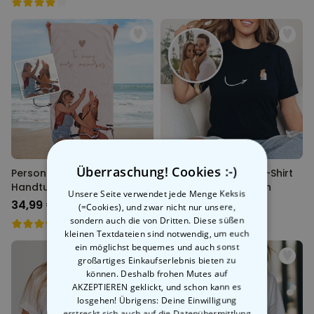
Überraschung! Cookies :-)
Personalisierbares Comic
Personalisierbares T-Shirt
Handtuch
mit kleiner Illustration
Unsere Seite verwendet jede Menge Keksis
34,99 €
34,99 €
(=Cookies), und zwar nicht nur unsere,
sondern auch die von Dritten. Diese süßen
kleinen Textdateien sind notwendig, um euch
ein möglichst bequemes und auch sonst
großartiges Einkaufserlebnis bieten zu
können. Deshalb frohen Mutes auf
AKZEPTIEREN geklickt, und schon kann es
losgehen! Übrigens: Deine Einwilligung
erstreckt sich auch auf die Datenübermittlung