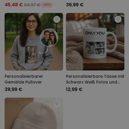
45,48 €
39,99 €
64,97 €
-30%
Personalisierbarer
Personalisierbare Tasse mit
Gemälde Pullover
Schwarz Weiß Fotos und
Text
39,99 €
12,99 €