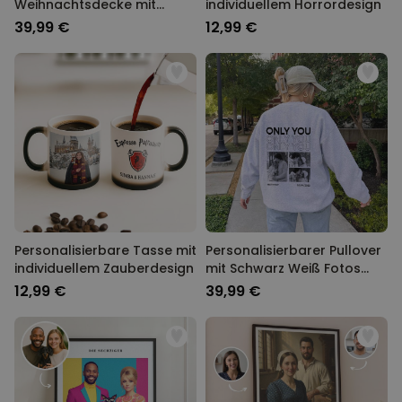
Weihnachtsdecke mit
individuellem Horrordesign
Haustier
39,99 €
12,99 €
PERFORMANCE
MARKETING
SONSTIGE
Personalisierbare Tasse mit
Personalisierbarer Pullover
individuellem Zauberdesign
mit Schwarz Weiß Fotos
und Text
12,99 €
39,99 €