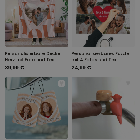
Personalisierbar
Personalisierbares Handtuch
mit Getränken und Spruch
über 10.000
34,99 €
mal gekauft
Personalisierbar
Fotodecke mit Gesicht
Personalisierbare Decke
Personalisierbares Puzzle
Herz mit Foto und Text
mit 4 Fotos und Text
über 2.000
39,99 €
mal gekauft
39,99 €
24,99 €
Personalisierbar
Personalisierbare
Champagnerschale mit Text
über 2.000
24,99 €
mal gekauft