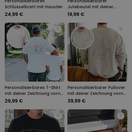
Personalisierbares
Personalisierbarer
Schlüsselbrett mit Haustier
Jutebeutel mit deiner
Zeichnung
24,99 €
19,99 €
Personalisierbares T-Shirt
Personalisierbarer Pullover
mit deiner Zeichnung vorne
mit deiner Zeichnung vorne
und hinten
und hinten
29,99 €
39,99 €