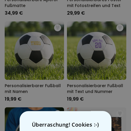
Fußmatte
mit Fotostreifen und Text
34,99 €
29,99 €
Personalisierbarer Fußball
Personalisierbarer Fußball
mit Namen
mit Text und Nummer
19,99 €
19,99 €
Überraschung! Cookies :-)