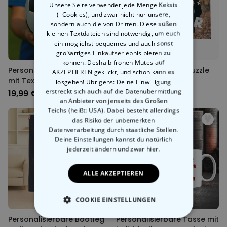
Unsere Seite verwendet jede Menge Keksis
(=Cookies), und zwar nicht nur unsere,
sondern auch die von Dritten. Diese süßen
kleinen Textdateien sind notwendig, um euch
ein möglichst bequemes und auch sonst
großartiges Einkaufserlebnis bieten zu
können. Deshalb frohen Mutes auf
Personalisierbarer Fußball
Personalisierbares Puzzle
AKZEPTIEREN geklickt, und schon kann es
mit Text und Wappen
mit Foto und
losgehen! Übrigens: Deine Einwilligung
geschwungenem Text
erstreckt sich auch auf die Datenübermittlung
19,99 €
24,99 €
an Anbieter von jenseits des Großen
Teichs (heißt: USA). Dabei besteht allerdings
das Risiko der unbemerkten
Datenverarbeitung durch staatliche Stellen.
Deine Einstellungen kannst du natürlich
jederzeit ändern
und zwar hier.
ALLE AKZEPTIEREN
COOKIE EINSTELLUNGEN
Personalisierbare Bootleg
Personalisierbare Tasse mit
ESSENTIELL