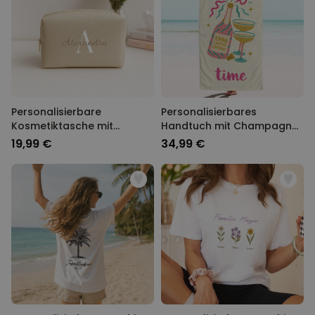
Personalisierbare
Personalisierbares
Kosmetiktasche mit
Handtuch mit Champagner
Monogram
und Text
19,99 €
34,99 €