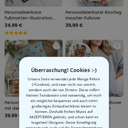
Personalisierbare
Personalisierbarer Bootleg
Fußmatten-Illustration
Haustier Pullover
Zeichentrick Familie
34,99 €
39,99 €
Überraschung! Cookies :-)
Unsere Seite verwendet jede Menge Keksis
(=Cookies), und zwar nicht nur unsere,
sondern auch die von Dritten. Diese süßen
kleinen Textdateien sind notwendig, um euch
ein möglichst bequemes und auch sonst
Personalisierbare Decke
Personalisierbarer Pullover
großartiges Einkaufserlebnis bieten zu
mit deinem Haustier
mit kleiner Illustration
können. Deshalb frohen Mutes auf
39,99 €
49,99 €
AKZEPTIEREN geklickt, und schon kann es
losgehen! Übrigens: Deine Einwilligung
erstreckt sich auch auf die Datenübermittlung