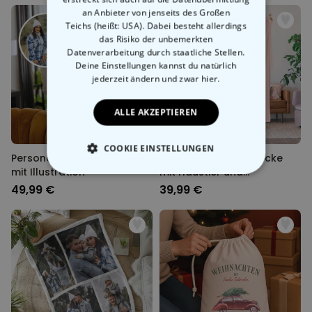
an Anbieter von jenseits des Großen
Teichs (heißt: USA). Dabei besteht allerdings
das Risiko der unbemerkten
Datenverarbeitung durch staatliche Stellen.
Deine Einstellungen kannst du natürlich
jederzeit ändern
und zwar hier.
ALLE AKZEPTIEREN
COOKIE EINSTELLUNGEN
Personalisierbarer Pullover
Personalisierbare Decke
mit Illustration
mit Haustier und
ESSENTIELL
Hintergrund
49,99 €
39,99 €
PERFORMANCE
MARKETING
SONSTIGE