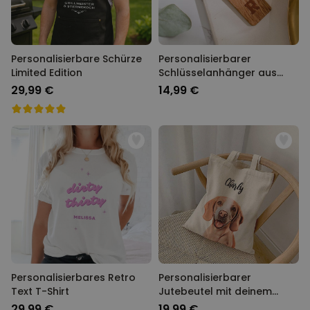
Personalisierbare Schürze
Personalisierbarer
Limited Edition
Schlüsselanhänger aus
Holz mit Symbolen
29,99 €
14,99 €
Personalisierbares Retro
Personalisierbarer
Text T-Shirt
Jutebeutel mit deinem
Haustier als Comic
29,99 €
19,99 €