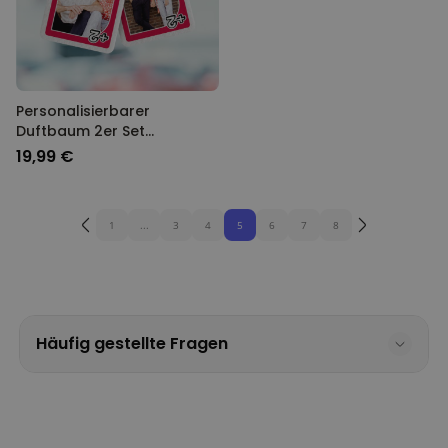
Personalisierbarer
Duftbaum 2er Set
Spielkarte mit Foto
19,99 €
1
...
3
4
5
6
7
8
Häufig gestellte Fragen