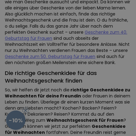
wie man Geschenke aussucht und einpackt. Da können wir
alle einiges über Geschenke von der lieben Mama lernen.
Also glücklich machen ist einfach, finde das richtige
Weihnachtsgeschenk und die Frau ist dein. O du fröhliche,
o du selige. Falls du das ganze Jahr über nach dem
perfekten Geschenk suchst – unsere
Geschenke zum 40.
Geburtstag für Frauen
sind auch abseits der
Weihnachtszeit ein Volltreffer für besondere Anlässe. Nicht
nur zu Weihnachten verdienen Frauen das Beste – unsere
Geschenke zum 50. Geburtstag für Frauen
sind auch für
den nächsten großen Meilenstein eine sichere Bank.
Die richtige Geschenkidee für das
Weihnachtsgeschenk finden
So, wir helfen dir jetzt noch die
richtige Geschenkidee zu
Weihnachten für deine Freundin
oder Frauen in deinem
Leben zu finden. Überlege dir einen kurzen Moment was sie
denn am Liebsten macht? Kochen? Backen? Feiern?
Kuscheln? Dekorieren? Reisen? Kommst du auf den
-10%
richtigen Weg zum
Weihnachtsgeschenk für Frauen
?
Gut. Dann können wir jetzt zur perfekten
Geschenkidee
für Weihnachten
fortfahren. Deine Freundin reist gerne