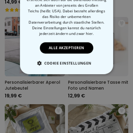
Name
14,99 €
12,99 €
an Anbieter von jenseits des Großen
Teichs (heißt: USA). Dabei besteht allerdings
das Risiko der unbemerkten
Datenverarbeitung durch staatliche Stellen.
Deine Einstellungen kannst du natürlich
jederzeit ändern
und zwar hier.
ALLE AKZEPTIEREN
COOKIE EINSTELLUNGEN
ESSENTIELL
Personalisierbarer Aperol
Personalisierbare Tasse mit
Jutebeutel
Foto und Namen
PERFORMANCE
19,99 €
12,99 €
MARKETING
SONSTIGE