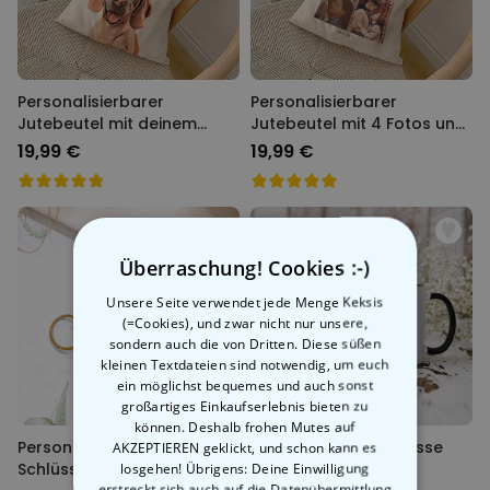
Personalisierbarer
Personalisierbarer
Jutebeutel mit deinem
Jutebeutel mit 4 Fotos und
Haustier als Comic
Text
19,99 €
19,99 €
Überraschung! Cookies :-)
Unsere Seite verwendet jede Menge Keksis
(=Cookies), und zwar nicht nur unsere,
sondern auch die von Dritten. Diese süßen
kleinen Textdateien sind notwendig, um euch
ein möglichst bequemes und auch sonst
großartiges Einkaufserlebnis bieten zu
können. Deshalb frohen Mutes auf
Personalisierbarer Holz
Personalisierbare Tasse
AKZEPTIEREN geklickt, und schon kann es
Schlüsselanhänger mit
Spill the Tea
losgehen! Übrigens: Deine Einwilligung
erstreckt sich auch auf die Datenübermittlung