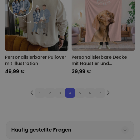
Personalisierbarer Pullover
Personalisierbare Decke
mit Illustration
mit Haustier und
Hintergrund
49,99 €
39,99 €
1
2
3
4
5
6
7
Häufig gestellte Fragen