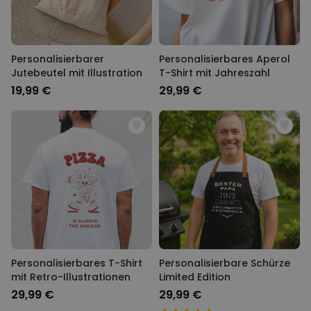
Personalisierbarer
Personalisierbares Aperol
Jutebeutel mit Illustration
T-Shirt mit Jahreszahl
19,99 €
29,99 €
Personalisierbares T-Shirt
Personalisierbare Schürze
mit Retro-Illustrationen
Limited Edition
29,99 €
29,99 €