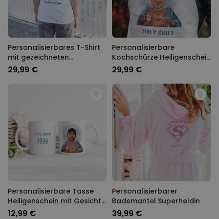
Personalisierbares T-Shirt
Personalisierbare
mit gezeichneten
Kochschürze Heiligenschein
Getränken und Text
mit Gesicht und Text
29,99 €
29,99 €
Personalisierbare Tasse
Personalisierbarer
Heiligenschein mit Gesicht
Bademantel Superheldin
und Text
12,99 €
39,99 €