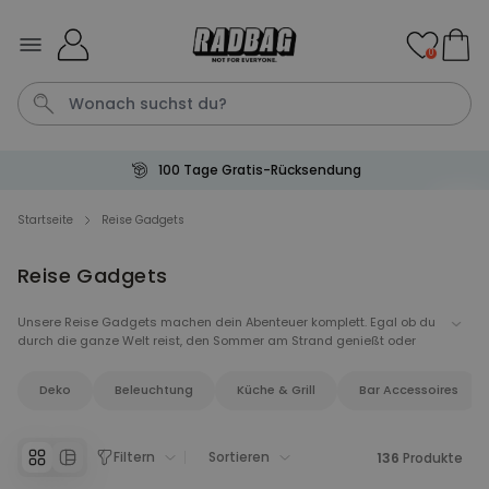
Skip to Content
0
100 Tage Gratis-Rücksendung
Tasche
Katze
Handtuch
Aperol
Fussmatte
Startseite
Reise Gadgets
Reise Gadgets
Personalisierbar
Personalisierbares Aperol
Spritz Glas mit Name
Unsere Reise Gadgets machen dein Abenteuer komplett. Egal ob du
durch die ganze Welt reist, den Sommer am Strand genießt oder
über 19.400
16,99 €
mal gekauft
doch lieber die Berge erkundest. Wir haben tolle Reiseutensilien die
deine Reise zum richtigen Abenteuer machen. Praktische Gadgets
Deko
Beleuchtung
Küche & Grill
Bar Accessoires
die dein Abenteuer leichter machen oder coole Accessoires für jede
Personalisierbar
Menge Spaß auf deiner Reise.
Personalisierbares Handtuch
Maritim mit Text
Filtern
Sortieren
136
Produkte
über 1.900
34,99 €
mal gekauft