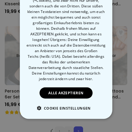
(=Cookies), und zwar nicht nur unsere,
Kissenbezug mit Foto und
4er Set mit Gesicht und
sondern auch die von Dritten. Diese süßen
Text
Text
19,99 €
16,99 €
kleinen Textdateien sind notwendig, um euch
ein möglichst bequemes und auch sonst
großartiges Einkaufserlebnis bieten zu
können. Deshalb frohen Mutes auf
AKZEPTIEREN geklickt, und schon kann es
losgehen! Übrigens: Deine Einwilligung
erstreckt sich auch auf die Datenübermittlung
an Anbieter von jenseits des Großen
Bald wieder lieferbar
Bald wieder lieferbar
Teichs (heißt: USA). Dabei besteht allerdings
das Risiko der unbemerkten
Datenverarbeitung durch staatliche Stellen.
Deine Einstellungen kannst du natürlich
jederzeit ändern
und zwar hier.
Personalisierbare Tattoos
Personalisierbare Tattoos
ALLE AKZEPTIEREN
6er Set mit Gesicht und
4er Set mit Gesicht und
Text
Banner
16,99 €
16,99 €
COOKIE EINSTELLUNGEN
ESSENTIELL
1
2
3