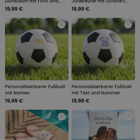
Duftbaum mit Foto und
Jutebeutel mit Schwarz
Song
Weiß Fotos und Text
19,99 €
19,99 €
Personalisierbarer Fußball
Personalisierbarer Fußball
mit Namen
mit Text und Nummer
19,99 €
19,99 €