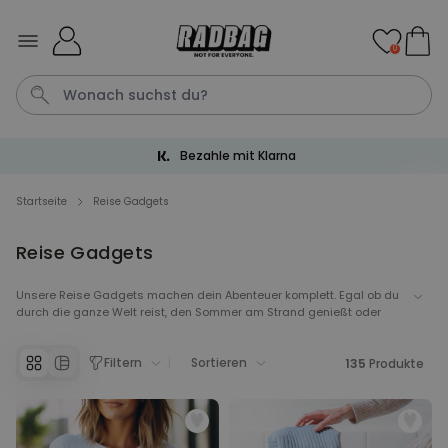
Skip to Content
0
Bezahle mit Klarna
Fotodecke
Tasche
Aperol
Fussmatte
Handtuch
Startseite
Reise Gadgets
Reise Gadgets
Personalisierbar
Personalisierbares Handtuch
mit Getränken und Spruch
Unsere Reise Gadgets machen dein Abenteuer komplett. Egal ob du
durch die ganze Welt reist, den Sommer am Strand genießt oder
über 10.000
34,99 €
mal gekauft
doch lieber die Berge erkundest. Wir haben tolle Reiseutensilien die
deine Reise zum richtigen Abenteuer machen. Praktische Gadgets
Filtern
Sortieren
die dein Abenteuer leichter machen oder coole Accessoires für jede
135
Produkte
Personalisierbar
Menge Spaß auf deiner Reise.
Personalisierbares Aperol
Spritz Glas mit Name
über 19.400
16,99 €
mal gekauft