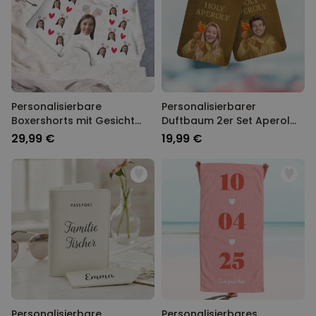
Personalisierbare
Personalisierbarer
Boxershorts mit Gesicht
Duftbaum 2er Set Aperol
und Hasenohren
mit Gesicht
29,99 €
19,99 €
Personalisierbare
Personalisierbares