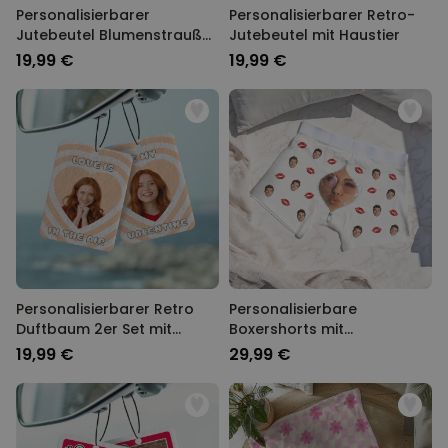
Personalisierbarer
Personalisierbarer Retro-
Jutebeutel Blumenstrauß
Jutebeutel mit Haustier
mit Handabdruck
19,99 €
19,99 €
Personalisierbarer Retro
Personalisierbare
Duftbaum 2er Set mit
Boxershorts mit
Gesicht und Text
Reisverschluss Design
19,99 €
29,99 €