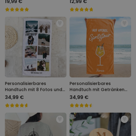
19,99 €
12,99 €
Personalisierbares
Personalisierbares
Handtuch mit 8 Fotos und
Handtuch mit Getränken
Text
und Spruch
34,99 €
34,99 €