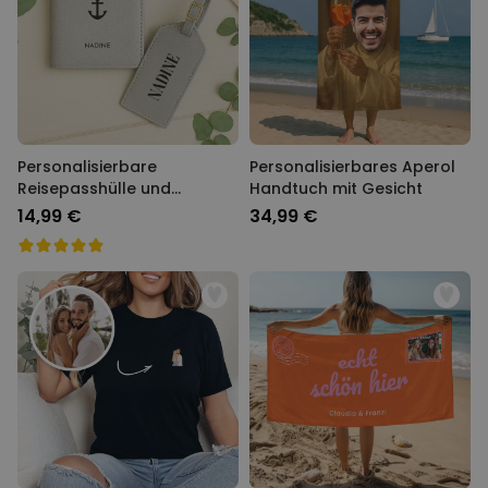
Personalisierbare
Personalisierbares Aperol
Reisepasshülle und
Handtuch mit Gesicht
Koffertag mit Symbol und
14,99 €
34,99 €
Text