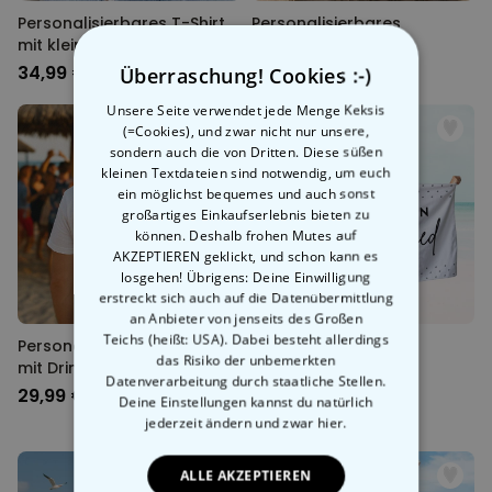
Personalisierbares T-Shirt
Personalisierbares
mit kleiner Illustration
Handtuch Postkarte
34,99 €
34,99 €
Überraschung! Cookies :-)
Unsere Seite verwendet jede Menge Keksis
(=Cookies), und zwar nicht nur unsere,
sondern auch die von Dritten. Diese süßen
kleinen Textdateien sind notwendig, um euch
ein möglichst bequemes und auch sonst
großartiges Einkaufserlebnis bieten zu
können. Deshalb frohen Mutes auf
AKZEPTIEREN geklickt, und schon kann es
losgehen! Übrigens: Deine Einwilligung
erstreckt sich auch auf die Datenübermittlung
an Anbieter von jenseits des Großen
Teichs (heißt: USA). Dabei besteht allerdings
Personalisierbares T-Shirt
Personalisierbares
das Risiko der unbemerkten
mit Drinks und Text
Handtuch mit
Datenverarbeitung durch staatliche Stellen.
verschiedenen
29,99 €
34,99 €
Deine Einstellungen kannst du natürlich
Hintergründen
jederzeit ändern
und zwar hier.
ALLE AKZEPTIEREN