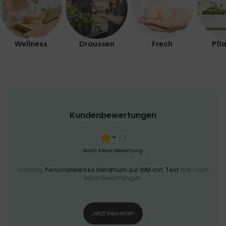
Wellness
Draussen
Frech
Pfl
Kundenbewertungen
-
/ 5
Noch keine Bewertung
Schade,
Personalisiertes Handtuch zur WM mit Text
hat noch
keine Bewertungen.
Jetzt bewerten