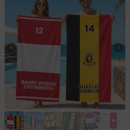
Personalisierbar
Personalisierbares Handtuch
mit Getränken und Spruch
über 10.000
34,99 €
mal gekauft
Personalisierbar
Fotodecke mit Gesicht
über 2.000
39,99 €
mal gekauft
Personalisierbar
Personalisierbare
Champagnerschale mit Text
über 2.000
24,99 €
mal gekauft