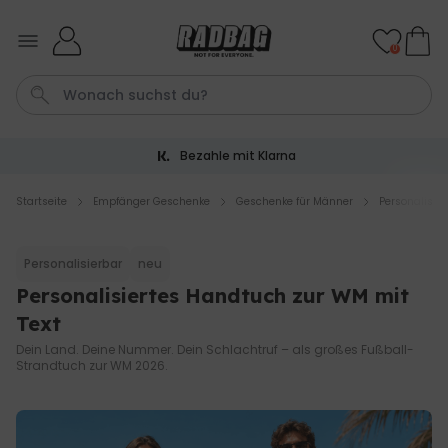
Skip to Content
0
Bezahle mit Klarna
Hochzeit
Tasche
Fussmatte
Aperol
Handtuch
Startseite
Empfänger Geschenke
Geschenke für Männer
Personalisie
Personalisierbar
Personalisierbar
neu
Personalisierbares Aperol
Spritz Glas mit Name
Personalisiertes Handtuch zur WM mit
über 19.400
Text
16,99 €
mal gekauft
Dein Land. Deine Nummer. Dein Schlachtruf – als großes Fußball-
Strandtuch zur WM 2026.
Personalisierbar
Personalisierbares Handtuch
Maritim mit Text
über 1.900
34,99 €
mal gekauft