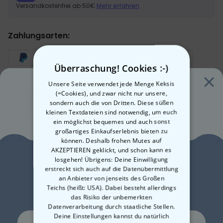
Versandkostenfrei ab 50€
Mehr erfahren
Zahlungsarten:
Überraschung! Cookies :-)
Unsere Seite verwendet jede Menge Keksis
Kurzbeschreibung
(=Cookies), und zwar nicht nur unsere,
sondern auch die von Dritten. Diese süßen
Authentisches WM-Trikot-Design: mit Landesemblem und
kleinen Textdateien sind notwendig, um euch
Championship-Stars
Beschreibung
ein möglichst bequemes und auch sonst
Personalisierung mit Name und Trikotnummer – wie auf einem
Personalisierbares WM-Handtuch im Trikot-Design mit Text
großartiges Einkaufserlebnis bieten zu
echten Spielertrikot
können. Deshalb frohen Mutes auf
Stell dir vor: Du sitzt beim Public Viewing, packst dein Handtuch aus
Details
Mikrofaser-Vorderseite (100 %), Baumwoll-Rückseite (100 %) –
AKZEPTIEREN geklickt, und schon kann es
– und plötzlich erkenne ich dich sofort. Nicht nur an der
extra saugfähig und hautfreundlich
losgehen! Übrigens: Deine Einwilligung
Authentisches WM-Trikot-Design: mit Landesemblem und
Lust auf
authentischen WM-Trikot-Optik deines Landes
, sondern an
Größe ca. 140 × 70 cm – maschinenwaschbar bei 40°C
erstreckt sich auch auf die Datenübermittlung
Championship-Stars
deiner
persönlichen Trikotnummer und deinem Namen
, die
an Anbieter von jenseits des Großen
Personalisiertes Trikot-Design mit Name und Trikotnummer nach
10% Rabatt?
wie auf einem echten Spielertrikot zentral gedruckt sind. Das ist kein
Schon gesehen?
Teichs (heißt: USA). Dabei besteht allerdings
Wahl – wie auf einem echten Spielertrikot
Standard-Fanschal. Das ist dein Handtuch im Look eines echten
das Risiko der unbemerkten
Verfügbare Nationalflaggen-Designs: Deutschland, Österreich,
Diese Produkte könnten dich auch interessieren
Weltmeister-Trikots – deine Identität als Anhänger, perfekt in Szene
Datenverarbeitung durch staatliche Stellen.
Niederlande, Frankreich, England, Belgien, Schweiz und weitere
gesetzt.
Deine Einstellungen kannst du natürlich
Material Vorderseite: 100 % Mikrofaser; Rückseite: 100 %
Ja, gerne!