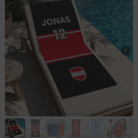
Personalisierbar
Personalisierbares Handtuch
Maritim mit Text
über 1.900
34,99 €
mal gekauft
Personalisierbar
Fotodecke mit Gesicht
über 2.000
39,99 €
mal gekauft
Personalisierbarer Duftbaum
2er Set im Polaroid-Look
19,99 €
über 13.900
mal gekauft