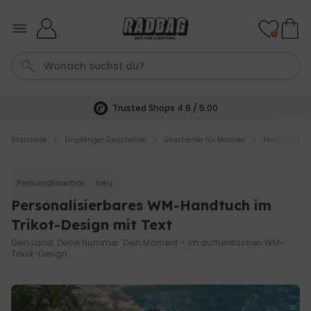
Skip to Content
0
Trusted Shops 4.6 / 5.00
Fotodecke
Tasche
Aperol
Fussmatte
Handtuch
Startseite
Empfänger Geschenke
Geschenke für Männer
Personalisie
Personalisierbar
Personalisierbar
neu
Personalisierbares Handtuch
mit Getränken und Spruch
Personalisierbares WM-Handtuch im
über 10.000
Trikot-Design mit Text
34,99 €
mal gekauft
Dein Land. Deine Nummer. Dein Moment – im authentischen WM-
Trikot-Design.
Personalisierbar
Personalisierbares Aperol
Spritz Glas mit Name
über 19.400
16,99 €
mal gekauft