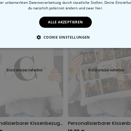
der unbemerkten Datenverarbeitung durch staatliche Stellen. Deine Einstell
 €
19,99 €
du natürlich jederzeit ändern
und zwar hier.
ALLE AKZEPTIEREN
COOKIE EINSTELLUNGEN
ESSENTIELL
PERFORMANCE
MARKETING
SON
Bald wieder lieferbar
Bald wieder lieferbar
Personalisierbarer Kissenbezug mit Monogramm