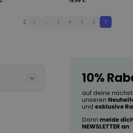
 €
19,99 €
1
...
3
4
5
6
7
10% Rab
auf deine nächste
unseren
Neuheit
und
exklusive R
Dann
melde dich
NEWSLETTER an
: