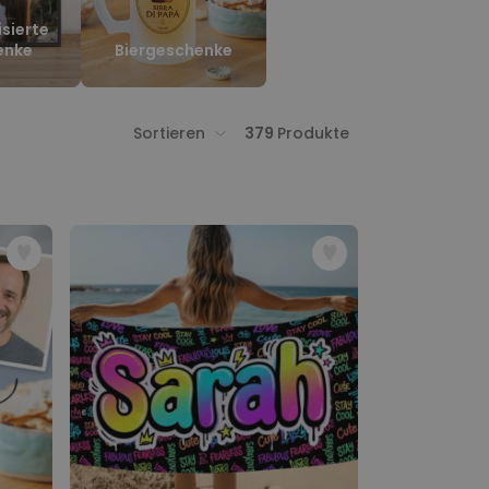
isierte
enke
Biergeschenke
Sortieren
379
Produkte