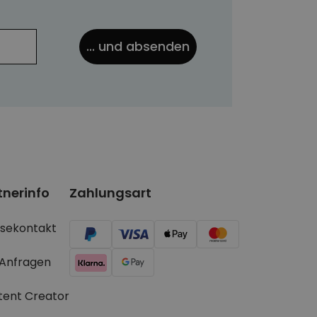
... und absenden
tnerinfo
Zahlungsart
ssekontakt
 Anfragen
tent Creator