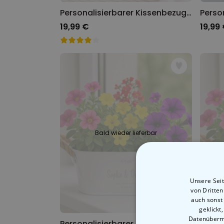
Personalisierbarer Kissenbezug als Geldgeschenk zur Hochzeit
19,99 €
19,99
Bald wieder lieferbar
Unsere Seit
von Dritte
auch sonst
geklickt
Datenübermi
Personalisierbarer Blumenkasten mit Symbol und Text