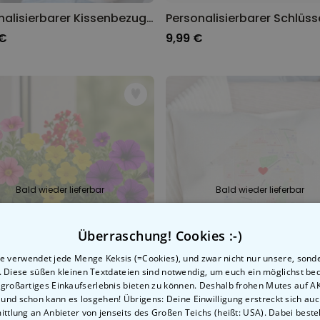
Personalisierbarer Kissenbezug Herz mit Foto und Text
 €
9,99 €
Bald wieder lieferbar
Bald wieder lieferbar
Überraschung! Cookies :-)
e verwendet jede Menge Keksis (=Cookies), und zwar nicht nur unsere, sond
n. Diese süßen kleinen Textdateien sind notwendig, um euch ein möglichst b
 großartiges Einkaufserlebnis bieten zu können. Deshalb frohen Mutes auf 
, und schon kann es losgehen! Übrigens: Deine Einwilligung erstreckt sich auc
ttlung an Anbieter von jenseits des Großen Teichs (heißt: USA). Dabei besteh
Personalisierbarer Blumenkasten mit Kranz und Text