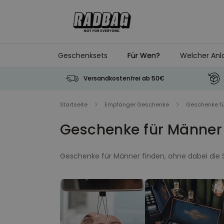
Skip to Content
Geschenksets
Für Wen?
Welcher Anl
Versandkostenfrei ab 50€
Startseite
Empfänger Geschenke
Geschenke f
Geschenke für Männer
Geschenke für Männer finden, ohne dabei die S
Freund oder ein cooles Geschenk für Männer, d
Socken-Notfall.