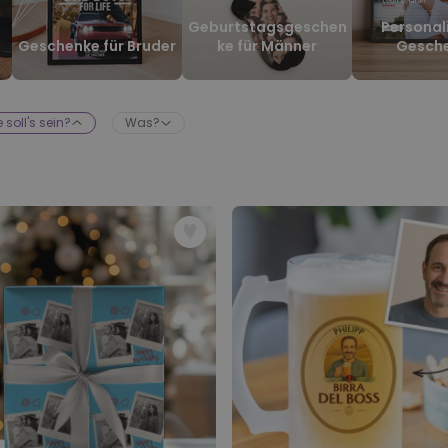
Fotodecke mit Gesicht
Geburtstagsgeschen
Personal
a
Geschenke für Bruder
ke für Männer
Gesch
über 2.000
39,99 €
mal gekauft
Personalisierbarer Duftbaum
 soll's sein?
Was?
2er Set im Polaroid-Look
über 13.900
19,99 €
mal gekauft
Personalisierbar
Personalisierbarer
Bademantel mit Symbol und
Text
über 1.900
39,99 €
mal gekauft