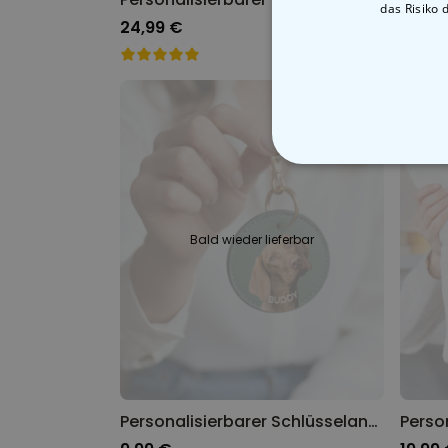
das Risiko 
24,99 €
24,99
Bald wieder lieferbar
Personalisierbarer Schlüsselanhänger Rund mit deinem Haustier