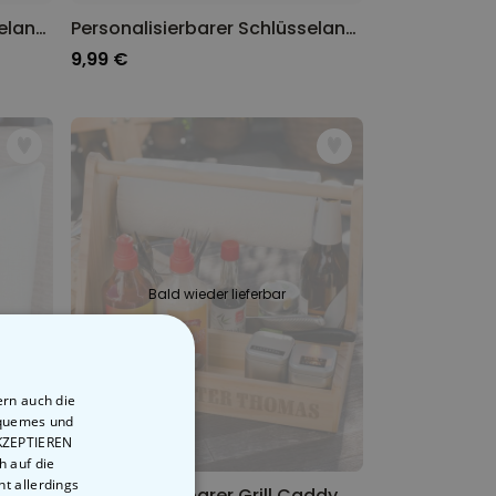
Personalisierbarer Schlüsselanhänger Rund mit Monogramm
Personalisierbarer Schlüsselanhänger Rund mit Text
9,99 €
Bald wieder lieferbar
ern auch die
equemes und
AKZEPTIEREN
h auf die
t allerdings
Personalisierbarer Kissenbezug Wo alles Begann
Personalisierbarer Grill Caddy mit Text