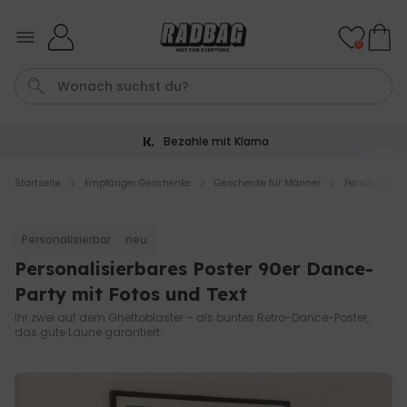
Skip to Content
0
Bezahle mit Klarna
Tasche
T
Aperol
Fussmatte
Handtuch
Startseite
Empfänger Geschenke
Geschenke für Männer
Personalisie
Personalisierbar
Personalisierbar
neu
Personalisierbares Aperol
Spritz Glas mit Name
Personalisierbares Poster 90er Dance-
über 19.400
Party mit Fotos und Text
16,99 €
mal gekauft
Ihr zwei auf dem Ghettoblaster – als buntes Retro-Dance-Poster,
das gute Laune garantiert.
Personalisierbar
Personalisierbares Handtuch
mit Getränken und Spruch
über 10.000
34,99 €
mal gekauft