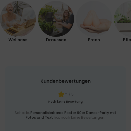
MARKETING
SONSTIGE
Wellness
Draussen
Frech
Pfl
Kundenbewertungen
-
/ 5
Noch keine Bewertung
Schade,
Personalisierbares Poster 90er Dance-Party mit
Fotos und Text
hat noch keine Bewertungen.