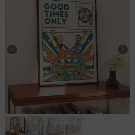
Personalisierbar
Personalisierbares Handtuch
Maritim mit Text
über 1.900
34,99 €
mal gekauft
Personalisierbar
Personalisierbare
Champagnerschale mit Text
über 2.000
24,99 €
mal gekauft
Personalisierbar
Personalisierbarer Duftbaum
2er Set mit Gesicht
über 14.700
19,99 €
mal gekauft