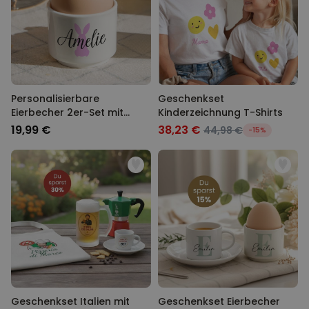
Personalisierbare
Geschenkset
Eierbecher 2er-Set mit
Kinderzeichnung T-Shirts
Symbol und Name
19,99 €
38,23 €
44,98 €
-15%
Geschenkset Italien mit
Geschenkset Eierbecher