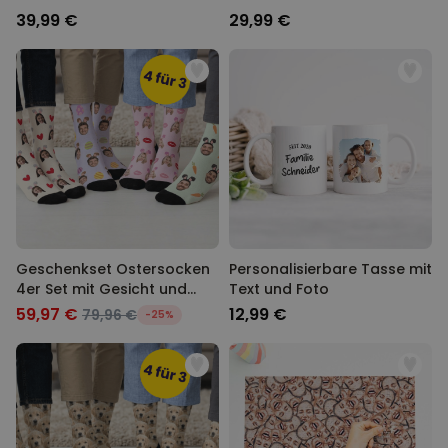
39,99 €
29,99 €
Geschenkset Ostersocken
Personalisierbare Tasse mit
4er Set mit Gesicht und
Text und Foto
Hasenohren
59,97 €
12,99 €
79,96 €
-25%