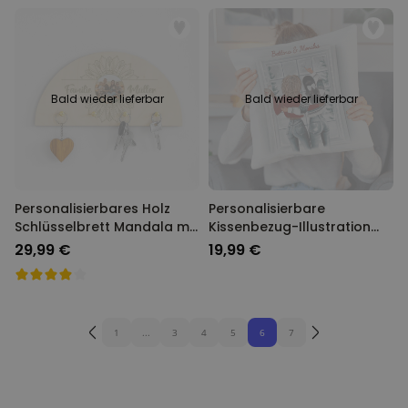
Bald wieder lieferbar
Bald wieder lieferbar
Personalisierbares Holz
Personalisierbare
Schlüsselbrett Mandala mit
Kissenbezug-Illustration
Foto und Text
Freundinnen im Winter
29,99 €
19,99 €
1
...
3
4
5
6
7