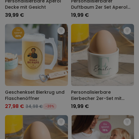
Personalisierbare Aperol
Personalisierbarer
Decke mit Gesicht
Duftbaum 2er Set Aperol
mit Gesicht
39,99 €
19,99 €
Geschenkset Bierkrug und
Personalisierbare
Flaschenöffner
Eierbecher 2er-Set mit
Monogramm
27,98 €
19,99 €
34,98 €
-20%