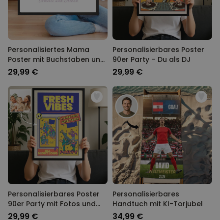
Personalisiertes Mama
Personalisierbares Poster
Poster mit Buchstaben und
90er Party – Du als DJ
Fotos
29,99 €
29,99 €
Personalisierbares Poster
Personalisierbares
90er Party mit Fotos und
Handtuch mit KI-Torjubel
Text
29,99 €
34,99 €