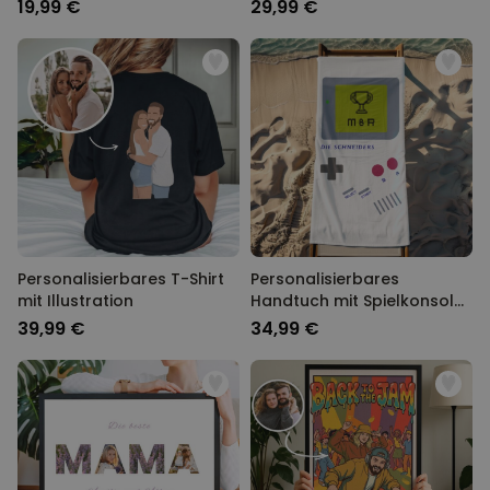
Symbol
19,99 €
29,99 €
Personalisierbares T-Shirt
Personalisierbares
mit Illustration
Handtuch mit Spielkonsole
und Text
39,99 €
34,99 €