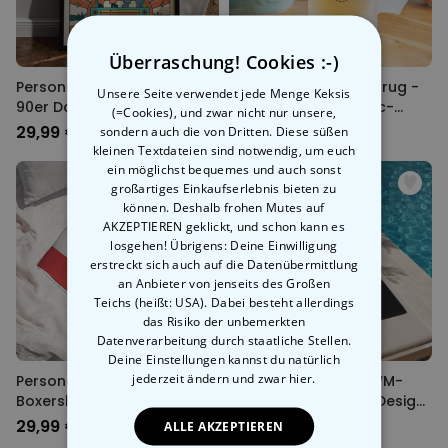
Überraschung! Cookies :-)
Personalisierbares Poster
Personalisierter Bierkrug -
Unsere Seite verwendet jede Menge Keksis
90er Dance-Party mit Fotos
WM Design mit Comic-
(=Cookies), und zwar nicht nur unsere,
und Text
Illustration
29,99 €
19,99 €
sondern auch die von Dritten. Diese süßen
kleinen Textdateien sind notwendig, um euch
ein möglichst bequemes und auch sonst
großartiges Einkaufserlebnis bieten zu
können. Deshalb frohen Mutes auf
AKZEPTIEREN geklickt, und schon kann es
losgehen! Übrigens: Deine Einwilligung
erstreckt sich auch auf die Datenübermittlung
an Anbieter von jenseits des Großen
Teichs (heißt: USA). Dabei besteht allerdings
das Risiko der unbemerkten
Datenverarbeitung durch staatliche Stellen.
Deine Einstellungen kannst du natürlich
jederzeit ändern
und zwar hier.
Personalisierbare
Personalisierbares WM-
Boxershorts zur WM mit
Handtuch im Trikot-Design
Text
mit Text
29,99 €
34,99 €
ALLE AKZEPTIEREN