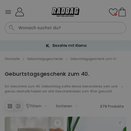
Skip to Content
0
Trusted Shops 4.6 / 5.00
Tasche
Katze
Handtuch
Aperol
Fussmatte
Startseite
Geburtstagsgeschenke
Geburtstagsgeschenk zum 40.
Geburtstagsgeschenk zum 40.
Personalisierbar
Personalisierbares Aperol
Spritz Glas mit Name
Ein Geschenk zum 40. Geburtstag sollte etwas besonderes sein und
genau deshalb haben wir alle Geschenkideen zum 40er gesucht
über 19.400
16,99 €
mal gekauft
und zum Glück auch gefunden. Geburtstagsgeschenke zum 40.
können persönlich, originell und bestimmt einzigartig sein.
Filtern
Sortieren
376
Produkte
Personalisierbar
Personalisierbares Handtuch
Maritim mit Text
über 1.900
34,99 €
mal gekauft