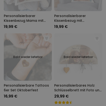
Personalisierbarer
Personalisierbarer
Kissenbezug Mama mit
Kissenbezug mit
Fotos und Text
Heiligenschein und Gesicht
19,99 €
19,99 €
Bald wieder lieferbar
Bald wieder lieferbar
Personalisierbare Tattoos
Personalisierbares Holz
6er Set Oktoberfest
Schlüsselbrett mit Foto und
Text
16,99 €
29,99 €