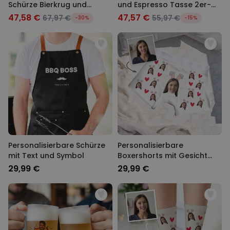
Schürze Bierkrug und
und Espresso Tasse 2er-
Espresso Tasse
Set
47,58 €
47,57 €
67,97 €
55,97 €
-30%
-15%
Personalisierbare Schürze
Personalisierbare
mit Text und Symbol
Boxershorts mit Gesicht
und Hasenohren
29,99 €
29,99 €