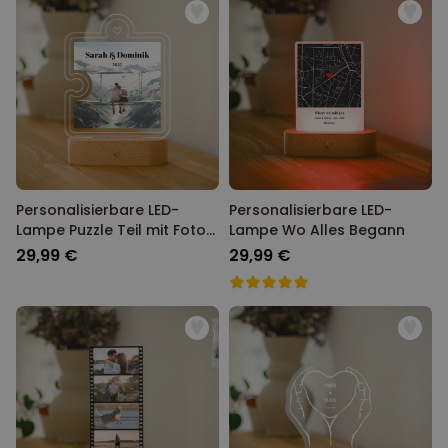
Personalisierbar
Fotodecke mit Gesicht
über 2.000
39,99 €
mal gekauft
Personalisierbarer Duftbaum
2er Set im Polaroid-Look
über 13.900
19,99 €
mal gekauft
Personalisierbare LED-
Personalisierbare LED-
Lampe Puzzle Teil mit Foto
Lampe Wo Alles Begann
Personalisierbar
und Text
Personalisierbarer
29,99 €
29,99 €
Bademantel mit Symbol und
Text
über 1.900
39,99 €
mal gekauft