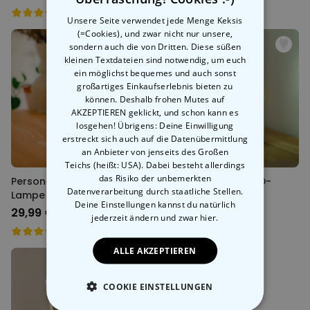
Unsere Seite verwendet jede Menge Keksis
(=Cookies), und zwar nicht nur unsere,
sondern auch die von Dritten. Diese süßen
kleinen Textdateien sind notwendig, um euch
ein möglichst bequemes und auch sonst
großartiges Einkaufserlebnis bieten zu
können. Deshalb frohen Mutes auf
AKZEPTIEREN geklickt, und schon kann es
losgehen! Übrigens: Deine Einwilligung
erstreckt sich auch auf die Datenübermittlung
an Anbieter von jenseits des Großen
Teichs (heißt: USA). Dabei besteht allerdings
das Risiko der unbemerkten
Personalisierbare Herz-
Personalisierbare LED-
Datenverarbeitung durch staatliche Stellen.
Lampe mit Name
Lampe mit Foto
Deine Einstellungen kannst du natürlich
29,99 €
29,99 €
jederzeit ändern
und zwar hier.
ALLE AKZEPTIEREN
COOKIE EINSTELLUNGEN