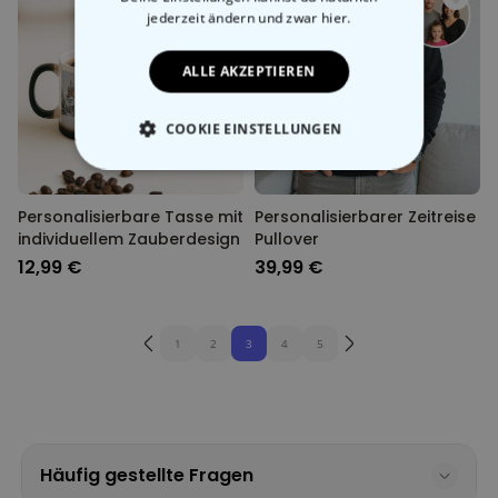
jederzeit ändern
und zwar hier.
ALLE AKZEPTIEREN
COOKIE EINSTELLUNGEN
ESSENTIELL
Personalisierbare Tasse mit
Personalisierbarer Zeitreise
PERFORMANCE
individuellem Zauberdesign
Pullover
12,99 €
39,99 €
MARKETING
SONSTIGE
1
2
3
4
5
Häufig gestellte Fragen