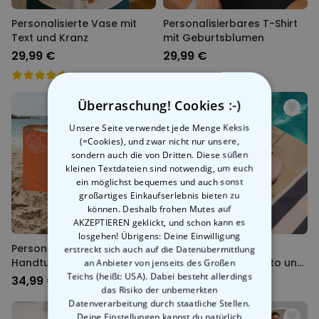
Personalisierte Vase mit
Personalisierbares T-Shirt
Text und Kranz
mit Geburtsblumen
29,99 €
29,99 €
Überraschung! Cookies :-)
Unsere Seite verwendet jede Menge Keksis
(=Cookies), und zwar nicht nur unsere,
sondern auch die von Dritten. Diese süßen
kleinen Textdateien sind notwendig, um euch
ein möglichst bequemes und auch sonst
großartiges Einkaufserlebnis bieten zu
können. Deshalb frohen Mutes auf
AKZEPTIEREN geklickt, und schon kann es
losgehen! Übrigens: Deine Einwilligung
Personalisierbares
Personalisierbare
erstreckt sich auch auf die Datenübermittlung
Handtuch Postkarte
Badelatschen mit Foto und
an Anbieter von jenseits des Großen
Teichs (heißt: USA). Dabei besteht allerdings
Text
34,99 €
24,99 €
das Risiko der unbemerkten
Datenverarbeitung durch staatliche Stellen.
Deine Einstellungen kannst du natürlich