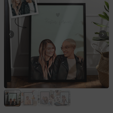
Personalisierbar
Personalisierbares Handtuch
mit Getränken und Spruch
über 10.000
34,99 €
mal gekauft
Personalisierbar
Fotodecke mit Gesicht
über 2.000
39,99 €
mal gekauft
Personalisierbar
Personalisierbare
Champagnerschale mit Text
über 2.000
24,99 €
mal gekauft