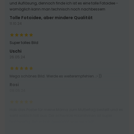
und Auflösung, dennoch finde ich ist es eine tolle Fotoidee -
womöglich kann man technisch noch nachbessern
Tolle Fotoidee, aber mindere Qualität
11.10.24
Super tolles Bild
Uschi
26.05.24
Mega schönes Bild. Werde es weiterempfehlen. ;-))
Rosi
08.05.24
Hab das Poster für meine Mama zum Muttertag bestellt und es
sieht wirklich toll aus. Der schwarze Holzrahmen ist super
hochwertig. Bin schon gespannt, was sie sagt.
Luise