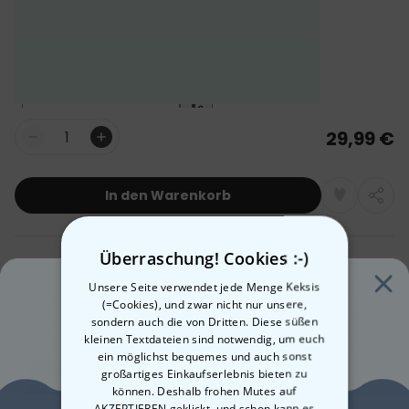
29,99 €
Menge
In den Warenkorb
Überraschung! Cookies :-)
Made in Austria
Schneller Versand
Unsere Seite verwendet jede Menge Keksis
100 Tage Gratis-Rücksendung
(=Cookies), und zwar nicht nur unsere,
sondern auch die von Dritten. Diese süßen
kleinen Textdateien sind notwendig, um euch
ein möglichst bequemes und auch sonst
Voraussichtliche Lieferung:
großartiges Einkaufserlebnis bieten zu
Mi, 12.08 – Do, 13.08
können. Deshalb frohen Mutes auf
Versandkostenfrei ab 50€
Mehr erfahren
AKZEPTIEREN geklickt, und schon kann es