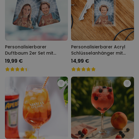
Personalisierbarer
Personalisierbarer Acryl
Duftbaum 2er Set mit
Schlüsselanhänger mit
Heiligenschein und Gesicht
Heiligenschein und Gesicht
19,99 €
14,99 €