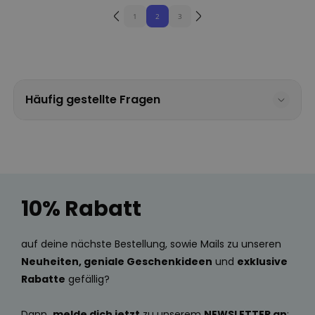
1
2
3
Häufig gestellte Fragen
10% Rabatt
auf deine nächste Bestellung, sowie Mails zu unseren
Neuheiten, geniale Geschenkideen
und
exklusive
Rabatte
gefällig?
Dann
melde dich jetzt
zu unserem
NEWSLETTER an
: