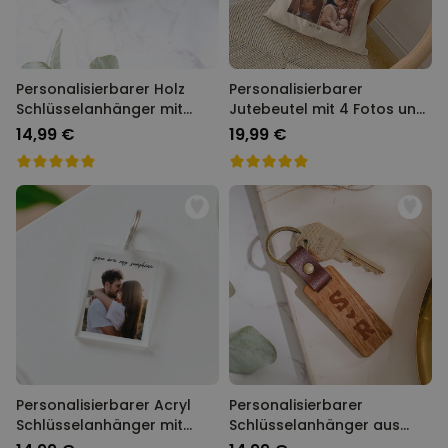
Personalisierbarer Holz
Personalisierbarer
Schlüsselanhänger mit
Jutebeutel mit 4 Fotos und
Name
Text
14,99 €
19,99 €
Personalisierbarer Acryl
Personalisierbarer
Schlüsselanhänger mit
Schlüsselanhänger aus
Foto und Text
Holz mit Symbolen