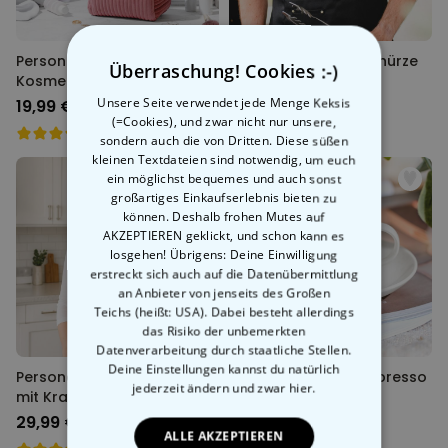
Personalisierbare
Personalisierbare Schürze
Überraschung! Cookies :-)
Kosmetiktasche mit Namen
mit Monogramm
Unsere Seite verwendet jede Menge Keksis
19,99 €
29,99 €
(=Cookies), und zwar nicht nur unsere,
sondern auch die von Dritten. Diese süßen
kleinen Textdateien sind notwendig, um euch
ein möglichst bequemes und auch sonst
großartiges Einkaufserlebnis bieten zu
können. Deshalb frohen Mutes auf
AKZEPTIEREN geklickt, und schon kann es
losgehen! Übrigens: Deine Einwilligung
erstreckt sich auch auf die Datenübermittlung
an Anbieter von jenseits des Großen
Teichs (heißt: USA). Dabei besteht allerdings
das Risiko der unbemerkten
Datenverarbeitung durch staatliche Stellen.
Deine Einstellungen kannst du natürlich
Personalisierbare Schürze
Personalisierbare Espresso
jederzeit ändern
und zwar hier.
mit Kranz und Text
Tasse mit drei Zeilen
29,99 €
17,99 €
ALLE AKZEPTIEREN