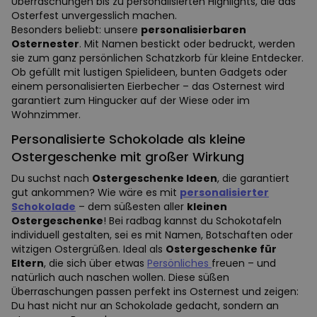
Überraschungen bis zu personalisierten Highlights, die das
Osterfest unvergesslich machen.
Besonders beliebt: unsere
personalisierbaren
Osternester
. Mit Namen bestickt oder bedruckt, werden
sie zum ganz persönlichen Schatzkorb für kleine Entdecker.
Ob gefüllt mit lustigen Spielideen, bunten Gadgets oder
einem personalisierten Eierbecher – das Osternest wird
garantiert zum Hingucker auf der Wiese oder im
Wohnzimmer.
Personalisierte Schokolade als kleine
Ostergeschenke mit großer Wirkung
Du suchst nach
Ostergeschenke Ideen
, die garantiert
gut ankommen? Wie wäre es mit
personalisierter
Schokolade
– dem süßesten aller
kleinen
Ostergeschenke
! Bei radbag kannst du Schokotafeln
individuell gestalten, sei es mit Namen, Botschaften oder
witzigen Ostergrüßen. Ideal als
Ostergeschenke für
Eltern
, die sich über etwas
Persönliches
freuen – und
natürlich auch naschen wollen. Diese süßen
Überraschungen passen perfekt ins Osternest und zeigen:
Du hast nicht nur an Schokolade gedacht, sondern an