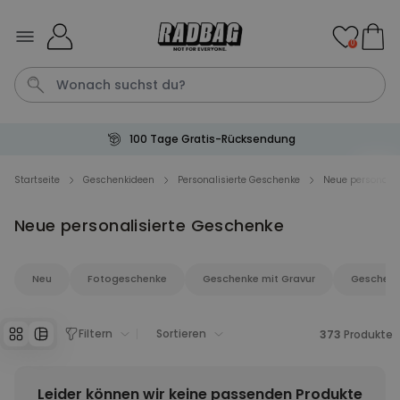
Skip to Content
0
100 Tage Gratis-Rücksendung
Fotodecke
Tasche
Aperol
Fussmatte
Handtuch
Startseite
Geschenkideen
Personalisierte Geschenke
Neue personalis
Neue personalisierte Geschenke
Personalisierbar
Personalisierbares Handtuch
mit Getränken und Spruch
Neu
Fotogeschenke
Geschenke mit Gravur
Geschenk
über 10.000
34,99 €
mal gekauft
Personalisierbar
Filtern
Sortieren
373
Produkte
Personalisierbares Aperol
Spritz Glas mit Name
über 19.400
16,99 €
Leider können wir keine passenden Produkte
mal gekauft