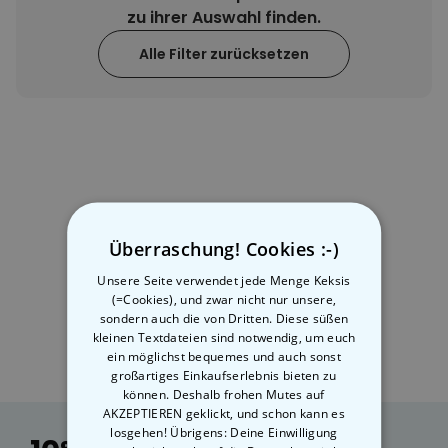
zu ihrer Auswahl finden.
Personalisierbar
Personalisierbares Handtuch
Alle Filter zurücksetzen
Maritim mit Text
über 1.900
34,99 €
mal gekauft
Personalisierbar
Fotodecke mit Gesicht
über 2.000
39,99 €
mal gekauft
Personalisierbarer Duftbaum
Überraschung! Cookies :-)
2er Set im Polaroid-Look
Unsere Seite verwendet jede Menge Keksis
über 13.900
(=Cookies), und zwar nicht nur unsere,
19,99 €
mal gekauft
sondern auch die von Dritten. Diese süßen
kleinen Textdateien sind notwendig, um euch
ein möglichst bequemes und auch sonst
großartiges Einkaufserlebnis bieten zu
können. Deshalb frohen Mutes auf
AKZEPTIEREN geklickt, und schon kann es
losgehen! Übrigens: Deine Einwilligung