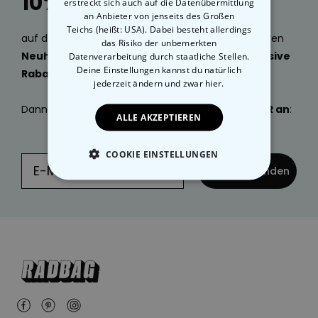
10% Rabatt
erstreckt sich auch auf die Datenübermittlung
an Anbieter von jenseits des Großen
Teichs (heißt: USA). Dabei besteht allerdings
auf deine nächste Bestellung, sowie Mails zu unseren
das Risiko der unbemerkten
Neuheiten, geniale Geschenkideen
und
exklusive
Datenverarbeitung durch staatliche Stellen.
Deine Einstellungen kannst du natürlich
Rabatte
gefällig?
jederzeit ändern
und zwar hier.
Dann
melde dich jetzt
zu unserem
NEWSLETTER an
:
ALLE AKZEPTIEREN
COOKIE EINSTELLUNGEN
... und absenden
ESSENTIELL
PERFORMANCE
MARKETING
SONSTIGE