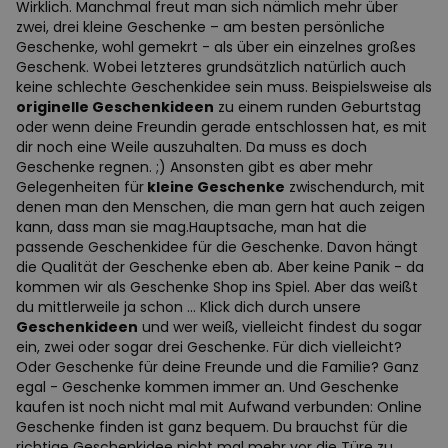
Wirklich. Manchmal freut man sich nämlich mehr über
zwei, drei kleine Geschenke – am besten persönliche
Geschenke, wohl gemekrt - als über ein einzelnes großes
Geschenk. Wobei letzteres grundsätzlich natürlich auch
keine schlechte Geschenkidee sein muss. Beispielsweise als
originelle Geschenkideen
zu einem runden Geburtstag
oder wenn deine Freundin gerade entschlossen hat, es mit
dir noch eine Weile auszuhalten. Da muss es doch
Geschenke regnen. ;) Ansonsten gibt es aber mehr
Gelegenheiten für
kleine Geschenke
zwischendurch, mit
denen man den Menschen, die man gern hat auch zeigen
kann, dass man sie mag.Hauptsache, man hat die
passende Geschenkidee für die Geschenke. Davon hängt
die Qualität der Geschenke eben ab. Aber keine Panik - da
kommen wir als Geschenke Shop ins Spiel. Aber das weißt
du mittlerweile ja schon … Klick dich durch unsere
Geschenkideen
und wer weiß, vielleicht findest du sogar
ein, zwei oder sogar drei Geschenke. Für dich vielleicht?
Oder Geschenke für deine Freunde und die Familie? Ganz
egal - Geschenke kommen immer an. Und Geschenke
kaufen ist noch nicht mal mit Aufwand verbunden: Online
Geschenke finden ist ganz bequem. Du brauchst für die
richtige Geschenkidee nicht mal mehr vor die Türe zu