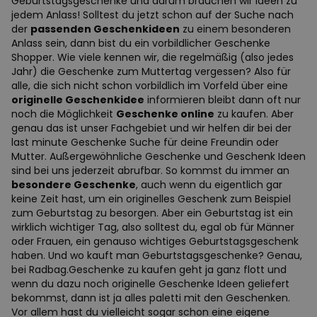
Geburtstagsgeschenke und darum brauchen wir Ideen zu
jedem Anlass! Solltest du jetzt schon auf der Suche nach
der
passenden Geschenkideen
zu einem besonderen
Anlass sein, dann bist du ein vorbildlicher Geschenke
Shopper. Wie viele kennen wir, die regelmäßig (also jedes
Jahr) die Geschenke zum Muttertag vergessen? Also für
alle, die sich nicht schon vorbildlich im Vorfeld über eine
originelle Geschenkidee
informieren bleibt dann oft nur
noch die Möglichkeit
Geschenke online
zu kaufen. Aber
genau das ist unser Fachgebiet und wir helfen dir bei der
last minute Geschenke Suche für deine Freundin oder
Mutter. Außergewöhnliche Geschenke und Geschenk Ideen
sind bei uns jederzeit abrufbar. So kommst du immer an
besondere Geschenke
, auch wenn du eigentlich gar
keine Zeit hast, um ein originelles Geschenk zum Beispiel
zum Geburtstag zu besorgen. Aber ein Geburtstag ist ein
wirklich wichtiger Tag, also solltest du, egal ob für Männer
oder Frauen, ein genauso wichtiges Geburtstagsgeschenk
haben. Und wo kauft man Geburtstagsgeschenke? Genau,
bei Radbag.Geschenke zu kaufen geht ja ganz flott und
wenn du dazu noch originelle Geschenke Ideen geliefert
bekommst, dann ist ja alles paletti mit den Geschenken.
Vor allem hast du vielleicht sogar schon eine eigene