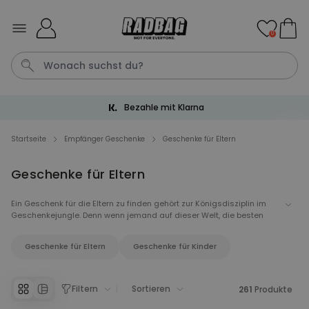
Skip to Content
0
Trusted Shops 4.6 / 5.00
Katze
Tasche
Fussmatte
Handtuch
Aperol
Startseite
Empfänger Geschenke
Geschenke für Eltern
Geschenke für Eltern
Personalisierbar
Personalisierbares Handtuch
Maritim mit Text
Ein Geschenk für die Eltern zu finden gehört zur Königsdisziplin im
Geschenkejungle. Denn wenn jemand auf dieser Welt, die besten
über 1.900
34,99 €
mal gekauft
Geschenke verdient hat, dann unsere Eltern. Geschenke für Eltern
können ein großes Dankeschön oder eine kleine Aufmerksamkeit
Geschenke für Eltern
Geschenke für Kinder
sein. Bei uns findest du besondere und persönliche Geschenkideen
Personalisierbar
für Eltern.
Personalisierbares Aperol
Spritz Glas mit Name
Filtern
Sortieren
261
Produkte
über 19.400
16,99 €
mal gekauft