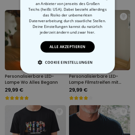
an Anbieter von jenseits des Großen
Teichs (heißt: USA). Dabei besteht allerdings
das Risiko der unbemerkten
Datenverarbeitung durch staatliche Stellen.
Deine Einstellungen kannst du natürlich
jederzeit ändern
und zwar hier.
ALLE AKZEPTIEREN
COOKIE EINSTELLUNGEN
Personalisierbare LED-
ESSENTIELL
Personalisierbare LED-
Lampe Wo Alles Begann
Lampe Filmstreifen mit
Fotos
29,99 €
29,99 €
PERFORMANCE
MARKETING
SONSTIGE