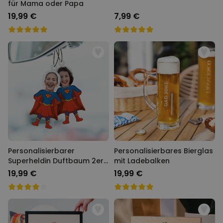
für Mama oder Papa
19,99 €
7,99 €
Personalisierbarer
Personalisierbares Bierglas
Superheldin Duftbaum 2er
mit Ladebalken
Set mit Gesicht
19,99 €
19,99 €