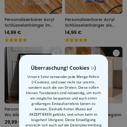
Personalisierbarer Acryl
Personalisierbarer Acryl
Schlüsselanhänger im
Schlüsselanhänger als
Instagram-Style
Comic
14,99 €
14,99 €
Überraschung! Cookies :-)
Unsere Seite verwendet jede Menge Keksis
(=Cookies), und zwar nicht nur unsere,
sondern auch die von Dritten. Diese süßen
kleinen Textdateien sind notwendig, um euch
ein möglichst bequemes und auch sonst
großartiges Einkaufserlebnis bieten zu
Personalisierbares Poster
Personalisierbarer
können. Deshalb frohen Mutes auf
AKZEPTIEREN geklickt, und schon kann es
Wo Alles Begann
Holzblock Wo Alles Begann
losgehen! Übrigens: Deine Einwilligung
29,99 €
24,99 €
erstreckt sich auch auf die Datenübermittlung