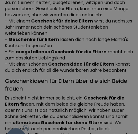
Ja, mit einem netten, ausgefallenen, witzigen und doch
persönlichem Geschenk für Eltern, kann man eine Menge
bezwecken, aber wir verraten dir es natürlich:
- Mit einem
Geschenk für deine Eltern
wirst du nächstes
Jahr immer noch dein schönes Studentenleben
weiterleben können
-
Geschenke für Eltern
lassen dich noch lange Mama's
Kochkünste genießen
- Ein
ausgefallenes Geschenk für die Eltern
macht dich
zum absoluten Lieblingskind
- Mit einer schönen
Geschenkidee für die Eltern
kannst
du dich endlich für all die wunderbaren Jahre bedanken!
Geschenkideen für Eltern über die sich Beide
freuen
Es scheint nicht immer so leicht, ein
Geschenk für die
Eltern f
inden, mit dem beide die gleiche Freude haben,
aber mit uns ist das natürlich möglich. Wir haben super
Schneidebretter, die du personalisieren kannst und somit
-10%
ein
ultimatives Geschenk für deine Eltern
sind. Wir
haben aber auch personalisierbare Poster, die als
Geschenk für Eltern garantiert super ankommen, denn du