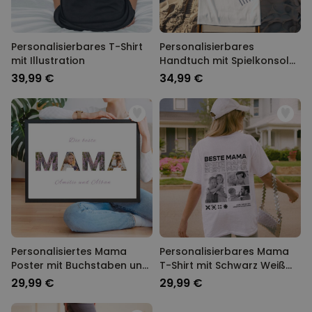
Personalisierbares T-Shirt
Personalisierbares
mit Illustration
Handtuch mit Spielkonsole
und Text
39,99 €
34,99 €
Personalisiertes Mama
Personalisierbares Mama
Poster mit Buchstaben und
T-Shirt mit Schwarz Weiß
Fotos
Fotos und Text
29,99 €
29,99 €