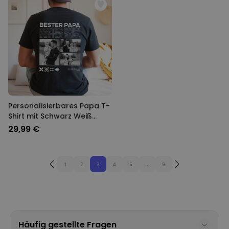
Personalisierbares Papa T-
Shirt mit Schwarz Weiß
Fotos und Text
29,99 €
1
2
3
4
5
...
9
Häufig gestellte Fragen