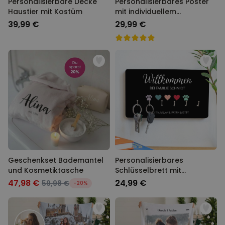
Personalisierbare Decke
Personalisierbares Poster
Haustier mit Kostüm
mit individuellem
Zauberdesign
39,99 €
29,99 €
Geschenkset Bademantel
Personalisierbares
und Kosmetiktasche
Schlüsselbrett mit
Symbolen und Namen
47,98 €
24,99 €
59,98 €
-20%