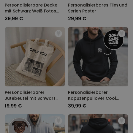
Personalisierbare Decke
Personalisierbares Film und
mit Schwarz Weiß Fotos
Serien Poster
und Text
39,99 €
29,99 €
Personalisierbarer
Personalisierbarer
Jutebeutel mit Schwarz
Kapuzenpullover Cool
Weiß Fotos und Text
Moms & Dads Club
19,99 €
39,99 €