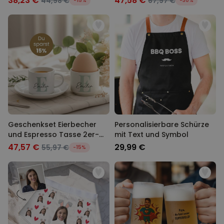
38,23 €
47,58 €
44,98 €
67,97 €
-15%
-30%
Geschenkset Eierbecher
Personalisierbare Schürze
und Espresso Tasse 2er-
mit Text und Symbol
Set
47,57 €
29,99 €
55,97 €
-15%