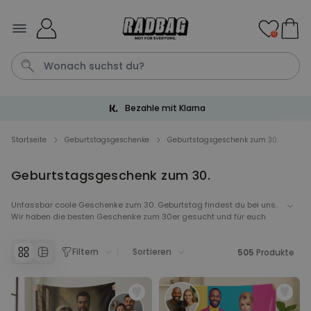
Skip to Content
0
Trusted Shops 4.6 / 5.00
Tasche
Katze
Handtuch
Aperol
Fussmatte
Startseite
Geburtstagsgeschenke
Geburtstagsgeschenk zum 30.
Geburtstagsgeschenk zum 30.
Personalisierbar
Personalisierbares Aperol
Spritz Glas mit Name
Unfassbar coole Geschenke zum 30. Geburtstag findest du bei uns.
Wir haben die besten Geschenke zum 30er gesucht und für euch
über 19.400
16,99 €
mal gekauft
schön zusammengestellt. Stöbert durch unsere persönlichen,
witzigen und originellen Geschenke zum 30. und überrascht eure
Filtern
Sortieren
Freunde mit einem genialen Geburtstagsgeschenk.
505
Produkte
Personalisierbar
Personalisierbares Handtuch
Maritim mit Text
über 1.900
34,99 €
mal gekauft