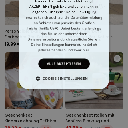
können. Deshalb frohen Mutes auf
AKZEPTIEREN geklickt, und schon kann es
losgehen! Übrigens: Deine Einwilligung
erstreckt sich auch auf die Datenübermittlung
an Anbieter von jenseits des Großen
Teichs (heißt: USA). Dabei besteht allerdings
Personalisierbare
Personalisierbare
das Risiko der unbemerkten
Eierbecher 2er-Set mit
Eierbecher 2er-Set mit
Datenverarbeitung durch staatliche Stellen.
Monogramm
Symbol und Name
19,99 €
19,99 €
Deine Einstellungen kannst du natürlich
jederzeit ändern
und zwar hier.
ALLE AKZEPTIEREN
COOKIE EINSTELLUNGEN
ESSENTIELL
PERFORMANCE
Geschenkset
Geschenkset Italien mit
MARKETING
SONSTIGE
Kinderzeichnung T-Shirts
Schürze Bierkrug und
Espresso Tasse