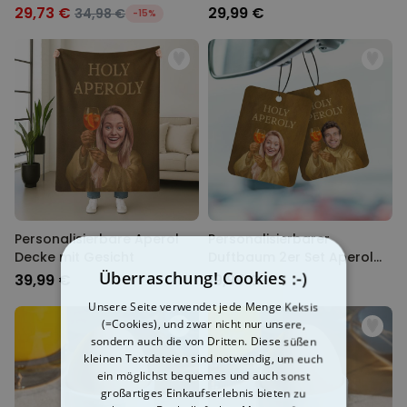
29,73 €
29,99 €
34,98 €
-15%
Personalisierbare Aperol
Personalisierbarer
Decke mit Gesicht
Duftbaum 2er Set Aperol
mit Gesicht
Überraschung! Cookies :-)
39,99 €
19,99 €
Unsere Seite verwendet jede Menge Keksis
(=Cookies), und zwar nicht nur unsere,
sondern auch die von Dritten. Diese süßen
kleinen Textdateien sind notwendig, um euch
ein möglichst bequemes und auch sonst
großartiges Einkaufserlebnis bieten zu