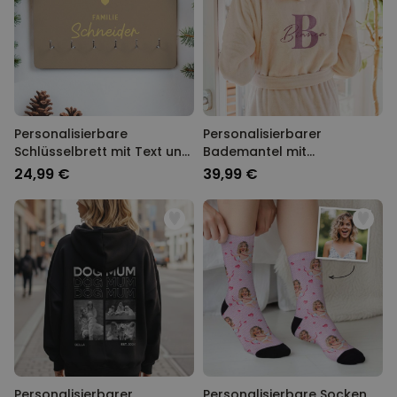
Personalisierbare
Personalisierbarer
Schlüsselbrett mit Text und
Bademantel mit
Symbol
Monogramm und Name
24,99 €
39,99 €
Personalisierbarer
Personalisierbare Socken