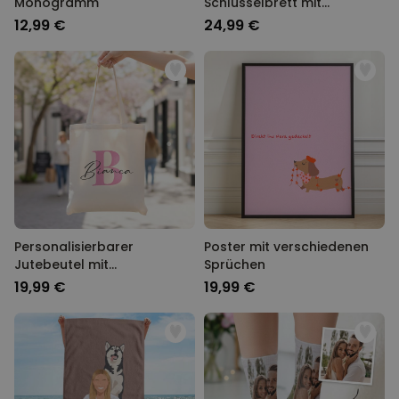
Monogramm
Schlüsselbrett mit
Monogramm
12,99 €
24,99 €
Personalisierbarer
Poster mit verschiedenen
Jutebeutel mit
Sprüchen
Monogramm
19,99 €
19,99 €