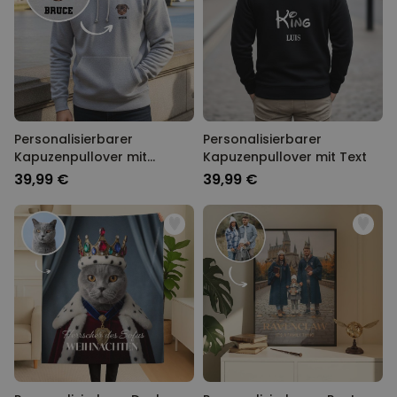
Personalisierbarer
Personalisierbarer
Kapuzenpullover mit
Kapuzenpullover mit Text
deinem Haustier als Comic
39,99 €
39,99 €