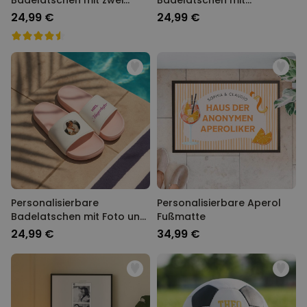
Badelatschen mit zwei
Badelatschen mit
Zeilen
Jahreszahl
24,99 €
24,99 €
Personalisierbare
Personalisierbare Aperol
Badelatschen mit Foto und
Fußmatte
Text
24,99 €
34,99 €