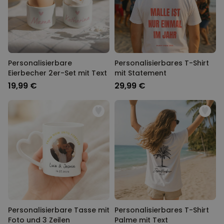
Personalisierbar
Personalisierbares Handtuch
Maritim mit Text
über 1.900
34,99 €
mal gekauft
Personalisierbare
Personalisierbares T-Shirt
Eierbecher 2er-Set mit Text
mit Statement
Personalisierbar
Fotodecke mit Gesicht
19,99 €
29,99 €
über 2.000
39,99 €
mal gekauft
Personalisierbarer Duftbaum
2er Set im Polaroid-Look
über 13.900
19,99 €
mal gekauft
Personalisierbare Tasse mit
Personalisierbares T-Shirt
Foto und 3 Zeilen
Palme mit Text