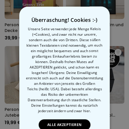
Überraschung! Cookies :-)
Personalisierbare Zeitreise
Personalisierbares Film und
Unsere Seite verwendet jede Menge Keksis
Decke
Serien Poster
(=Cookies), und zwar nicht nur unsere,
39,99 €
29,99 €
sondern auch die von Dritten. Diese süßen
kleinen Textdateien sind notwendig, um euch
ein möglichst bequemes und auch sonst
großartiges Einkaufserlebnis bieten zu
können. Deshalb frohen Mutes auf
AKZEPTIEREN geklickt, und schon kann es
losgehen! Übrigens: Deine Einwilligung
erstreckt sich auch auf die Datenübermittlung
an Anbieter von jenseits des Großen
Teichs (heißt: USA). Dabei besteht allerdings
das Risiko der unbemerkten
Datenverarbeitung durch staatliche Stellen.
Deine Einstellungen kannst du natürlich
Personalisierbarer
Personalisierbarer
jederzeit ändern
und zwar hier.
Jutebeutel mit Schwarz
Kapuzenpullover Cool
Weiß Fotos und Text
Moms & Dads Club
19,99 €
39,99 €
ALLE AKZEPTIEREN