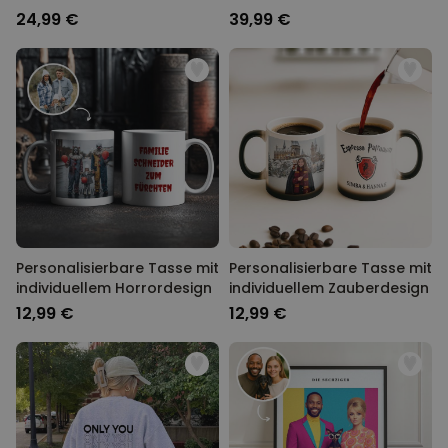
geschwungenem Text
Haustier
24,99 €
39,99 €
Personalisierbare Tasse mit
Personalisierbare Tasse mit
individuellem Horrordesign
individuellem Zauberdesign
12,99 €
12,99 €