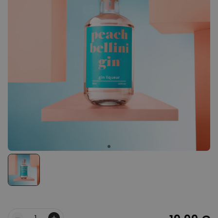
Personalisierbar
Personalisierbares Handtuch
Maritim mit Text
über 1.900
34,99 €
mal gekauft
Personalisierbar
Fotodecke mit Gesicht
über 2.000
39,99 €
mal gekauft
Personalisierbarer Duftbaum
2er Set im Polaroid-Look
19,99 €
über 13.900
mal gekauft