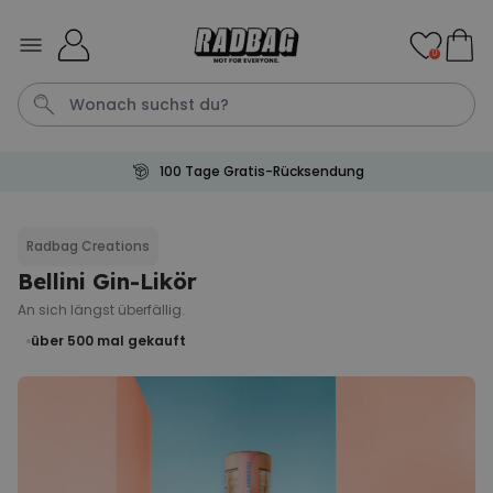
Skip to Content
0
100 Tage Gratis-Rücksendung
Fotodecke
Tasche
Aperol
Fussmatte
Handtuch
Radbag Creations
Bellini Gin-Likör
Personalisierbar
Personalisierbares Handtuch
An sich längst überfällig.
mit Getränken und Spruch
über 500
mal gekauft
über 10.000
34,99 €
mal gekauft
Personalisierbar
Personalisierbares Aperol
Spritz Glas mit Name
über 19.400
16,99 €
mal gekauft