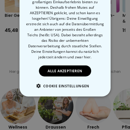
großartiges Einkaufserlebnis bieten zu
können. Deshalb frohen Mutes auf
Zutaten:
AKZEPTIEREN geklickt, und schon kann es
Bier Geschenkset
Pink Cosmopolitan Gin-
Mil
losgehen! Übrigens: Deine Einwilligung
Likör
& E
erstreckt sich auch auf die Datenübermittlung
Grain Spirit 96,2% ABV, Gin Essence 80% ABV, Rübenzucker,
an Anbieter von jenseits des Großen
45,48 €
19,99 €
19,
natürliches Zitronen-Limetten-Aroma, natürliches Aroma -
Teichs (heißt: USA). Dabei besteht allerdings
Weißwein, natürliches Pfirsich-Aroma, Zitronensäure E330,
das Risiko der unbemerkten
Carmosin-Farbe E122, Tartrazin-Farbe E102, demineralisiertes
Datenverarbeitung durch staatliche Stellen.
Wasser
Deine Einstellungen kannst du natürlich
jederzeit ändern
und zwar hier.
Verwandte Kategorie
ALLE AKZEPTIEREN
Hier geht's zu unseren anderen Kategorien mit ungewöhnlichen
Geschenken
COOKIE EINSTELLUNGEN
ESSENTIELL
PERFORMANCE
MARKETING
SONSTIGE
Wellness
Draussen
Frech
Pfl