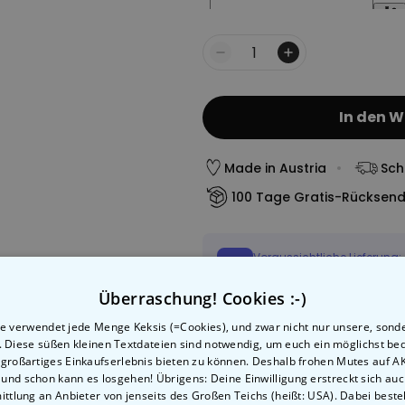
Menge
In den 
Made in Austria
Sch
100 Tage Gratis-Rücksen
Voraussichtliche Lieferung:
Mi, 12.08 – Do, 13.08
Überraschung! Cookies :-)
e verwendet jede Menge Keksis (=Cookies), und zwar nicht nur unsere, sond
Zahlungsarten:
n. Diese süßen kleinen Textdateien sind notwendig, um euch ein möglichst b
 großartiges Einkaufserlebnis bieten zu können. Deshalb frohen Mutes auf 
, und schon kann es losgehen! Übrigens: Deine Einwilligung erstreckt sich auc
ttlung an Anbieter von jenseits des Großen Teichs (heißt: USA). Dabei besteh