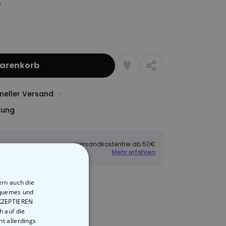
Warenkorb
neller Versand
dung
Versandkostenfrei ab 50€
Mehr erfahren
ern auch die
equemes und
AKZEPTIEREN
h auf die
t allerdings