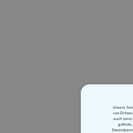
Unsere Seit
von Dritte
auch sonst
geklickt
Datenübermi