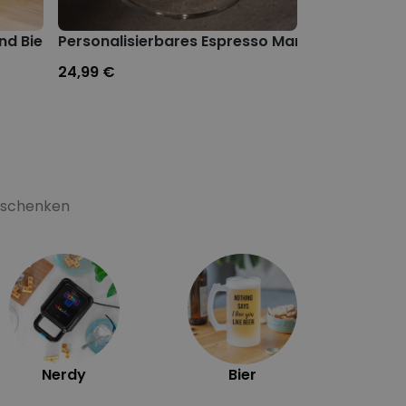
nd Bierkrug
Personalisierbares Espresso Martini Glas
Personalisie
24,99 €
19,99 €
Geschenken
Ex
Nerdy
Bier