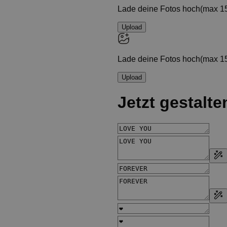
empfindlich):
ird
r auf der Glitzer Zaubertasse
 cm; Henkel ca. 1,5 cm breit
 cm; Henkel ca. 4,5 cm breit
wäsche empfohlen)