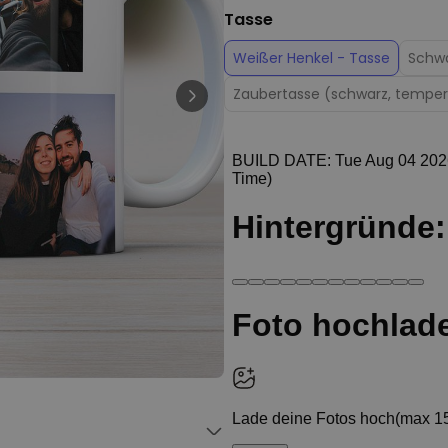
Personalisierbar
Tasse
Personalisierbares Handtuch
Maritim mit Text
Weißer Henkel - Tasse
Schwa
über 1.900
34,99 €
mal gekauft
Zaubertasse (schwarz, temper
Personalisierbar
Fotodecke mit Gesicht
39,99 €
über 2.000
mal gekauft
Personalisierbarer Duftbaum
2er Set im Polaroid-Look
19,99 €
über 13.900
mal gekauft