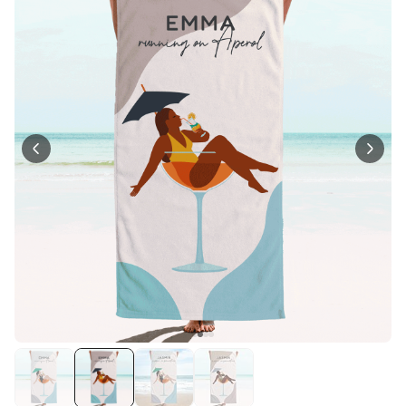
Personalisierbar
Fotodecke mit Gesicht
über 2.000
39,99 €
mal gekauft
Personalisierbarer Duftbaum
2er Set im Polaroid-Look
19,99 €
über 13.900
mal gekauft
Personalisierbar
Personalisierbarer
Bademantel mit Symbol und
Text
über 1.900
39,99 €
mal gekauft