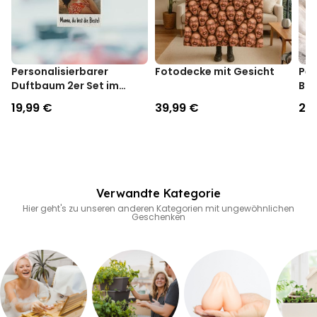
macht, sondern auch gleich eine geeignete Sonnenbade-Unterlage
habt. Alles klar? Na, dann ab in den
Urlaub
!
Personalisierbarer
Fotodecke mit Gesicht
Per
Duftbaum 2er Set im
Box
Polaroid-Look
und
19,99 €
39,99 €
29
Verwandte Kategorie
Hier geht's zu unseren anderen Kategorien mit ungewöhnlichen
Geschenken