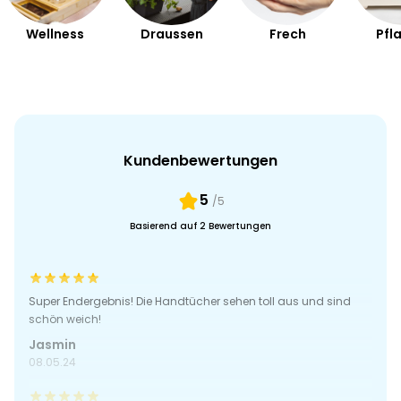
Wellness
Draussen
Frech
Pfl
Kundenbewertungen
5
/5
Basierend auf 2 Bewertungen
Super Endergebnis! Die Handtücher sehen toll aus und sind
schön weich!
Jasmin
08.05.24