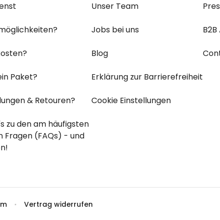
Personalisierbar
enst
Unser Team
Pre
Personalisierbares Handtuch
mit Getränken und Spruch
möglichkeiten?
Jobs bei uns
B2B
über 10.000
34,99 €
mal gekauft
osten?
Blog
Con
Personalisierbar
Fotodecke mit Gesicht
ein Paket?
Erklärung zur Barrierefreiheit
39,99 €
über 2.000
mal gekauft
ungen & Retouren?
Cookie Einstellungen
Personalisierbar
's zu den
am häufigsten
Personalisierbare Socken mit
en
Fragen (FAQs) - und
Gesicht
n!
über 28.500
19,99 €
mal gekauft
um
Vertrag widerrufen