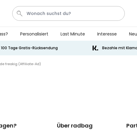
ass?
Personalisiert
Last Minute
Interesse
Neu
Katze
Tasche
Fussmatte
Handtuch
Aperol
100 Tage Gratis-Rücksendung
Bezahle mit Klarn
 freakig (Affiliate-Ad)
Personalisierbar
Personalisierbares Handtuch
Maritim mit Text
über 1.900
34,99 €
mal gekauft
Personalisierbar
Personalisierbares Aperol
Spritz Glas mit Name
über 19.400
16,99 €
ragen?
Über radbag
Par
mal gekauft