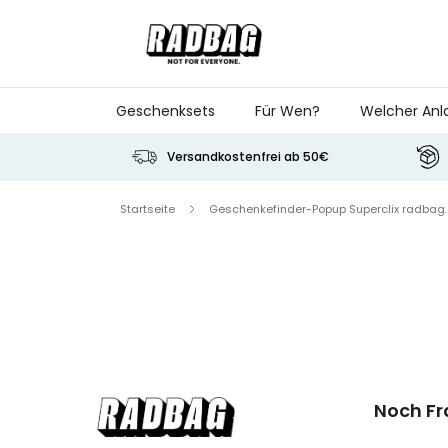
Skip to Content
Geschenksets
Für Wen?
Welcher Anl
Versandkostenfrei ab 50€
Startseite
Geschenkefinder-Popup Superclix radbag.de
Noch F